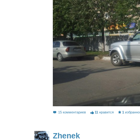
15 комментариев
11
нравится
1
избранно
Zhenek