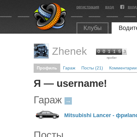
регистрация
вход
вход
Клубы
Водит
Zhenek
0
0
1
1
5
3
пробег
Профиль
Гараж
Посты (21)
Комментарии 
Я — username!
Гараж
→
Mitsubishi Lancer - фриlan
Посты