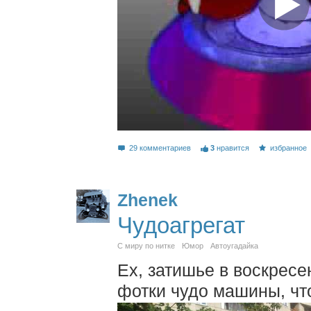
29 комментариев
3
нравится
избранное
Zhenek
Чудоагрегат
С миру по нитке
Юмор
Автоугадайка
Ех, затишье в воскресе
фотки чудо машины, что