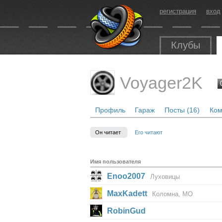
регистрация
вход
Клубы
Voyager2K
Профиль
Гараж
Посты (16)
Ком
Он читает
Его читают
Имя пользователя
Enoo2007
Луховицы
MaxKadett
Коломна, МО
RobinGud