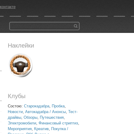
контакте
Наклейки
Клубы
Состою:
Старокадабра
,
Пробка
,
Новости
,
Автокадабра / Анонсы
,
Тест-
драйвы
,
Обзоры
,
Путешествия
,
Электромобили
,
Финансовый стриптиз
,
Мероприятия
,
Креатив
,
Покупка /