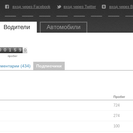
вход через Facebook
вход через Twitter
вход через В
Водители
Автомобили
0
0
1
5
9
0
пробег
ментарии (434)
Подписчики
Пробег
724
274
100