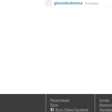
gloomkolomna
Коломна
Регистрация
Клубы
Вход
Водите
Вход Через Facebook
Автомо