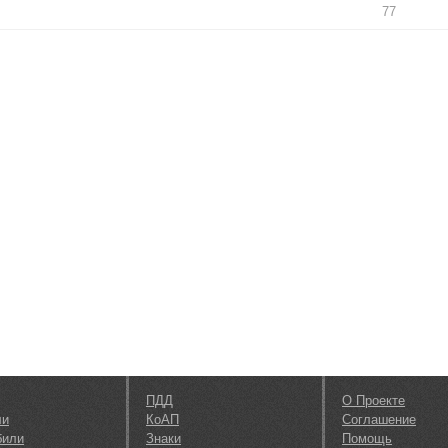
77
ПДД
О Проекте
ли
КоАП
Соглашение
били
Знаки
Помощь