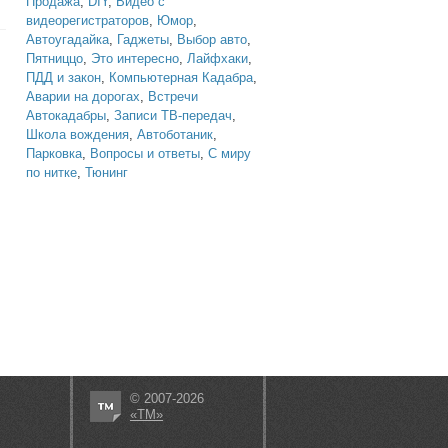
Продажа
,
DIY
,
Видео с
видеорегистраторов
,
Юмор
,
Автоугадайка
,
Гаджеты
,
Выбор авто
,
Пятниццо
,
Это интересно
,
Лайфхаки
,
ПДД и закон
,
Компьютерная Кадабра
,
Аварии на дорогах
,
Встречи
Автокадабры
,
Записи ТВ-передач
,
Школа вождения
,
Автоботаник
,
Парковка
,
Вопросы и ответы
,
С миру
по нитке
,
Тюнинг
© 2007-2026
«ТМ»