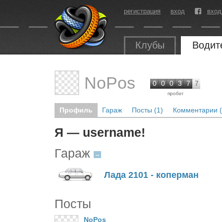
регистрация
вход
вход
Клубы
Водит
NoPos
0
0
0
3
7
7
пробег
Профиль
Гараж
Посты (1)
Комментарии (
Я — username!
Гараж
→
Лада 2101 - коперман
Посты
NoPos