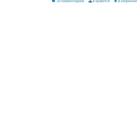
20 комментариев
2
нравится
2
избранно