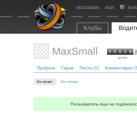
регистрация
вход
вход
Клубы
Водит
MaxSmall
0
0
0
1
6
3
пробег
Профиль
Гараж
Посты (1)
Комментарии (3
Он читает
Его читают
Пользователь еще не подписался