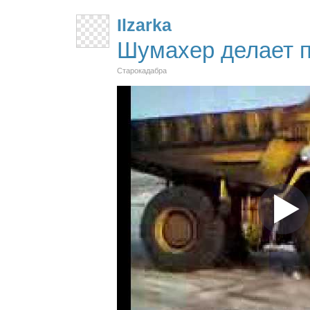
Ilzarka
Шумахер делает п
Старокадабра