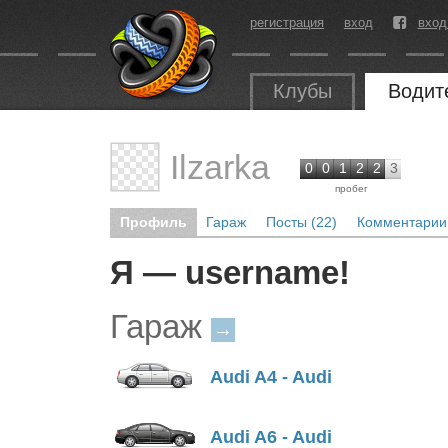
регистрация
вход
вход
Клубы
Водит
Ilzarka
0
0
1
2
2
3
пробег
Профиль
Гараж
Посты (22)
Комментарии 
Я — username!
Гараж
→
Audi A4 - Audi
Audi A6 - Audi