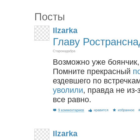
Посты
Ilzarka
Главу Ространсна
Старокадабра
Возможно уже боянчик,
Помните прекрасный
п
ездевшего по встречкам.
уволили
, правда не из-
все равно.
9 комментариев
нравится
избранное
Ilzarka