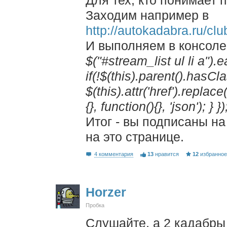
Заходим например в
http://autokadabra.ru/clu
И выполняем в консоле
$("#stream_list ul li a").
if(!$(this).parent().hasCla
$(this).attr('href').replace
{}, function(){}, 'json'); } })
Итог - вы подписаны на
на это странице.
4 комментария
13
нравится
12
избранно
Horzer
Пробка
Слушайте, а 2 кадабры 