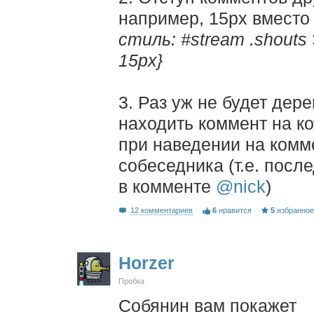
например, 15px вместо
стиль: #stream .shouts >
15px}
3. Раз уж не будет дер
находить коммент на к
при наведении на комм
собеседника (т.е. посл
в комменте
@nick
)
12 комментариев
6
нравится
5
избранно
Horzer
Пробка
Собянин вам покажет