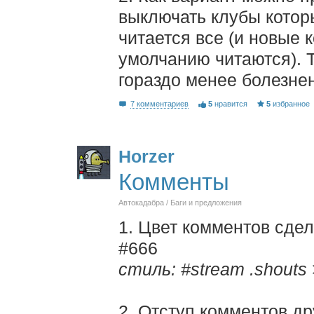
выключать клубы котор
читается все (и новые 
умолчанию читаются). 
гораздо менее болезн
7 комментариев
5
нравится
5
избранное
Horzer
Комменты
Автокадабра / Баги и предложения
1. Цвет комментов сдел
#666
стиль: #stream .shouts >
2. Отступ комментов др