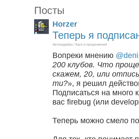
Посты
Horzer
Теперь я подписан
Автокадабра / Баги и предложения
Вопреки мнению
@deni
200 клубов. Что проще
скажем, 20, или отпис
ти?
», я решил действо
Подписаться на много к
вас firebug (или develo
Теперь можно смело по
Для тех, кто понимает п