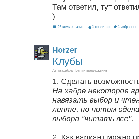
Там ответил, тут ответ
)
23 комментария
1
нравится
1
избранное
Horzer
Клубы
Автокадабра / Баги и предложения
1. Сделать возможност
На хабре некоторое в
навязать выбор и чте
ленте, но потом сдел
выбора "читать все"
.
2. Как вариант можно п