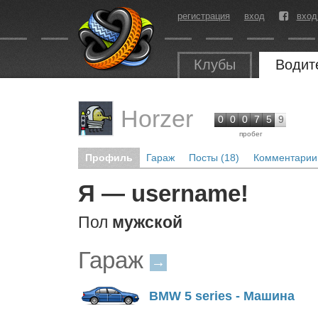
регистрация
вход
вход
Клубы
Водит
Horzer
0
0
0
7
5
9
пробег
Профиль
Гараж
Посты (18)
Комментарии 
Я — username!
Пол
мужской
Гараж
→
BMW 5 series - Машина