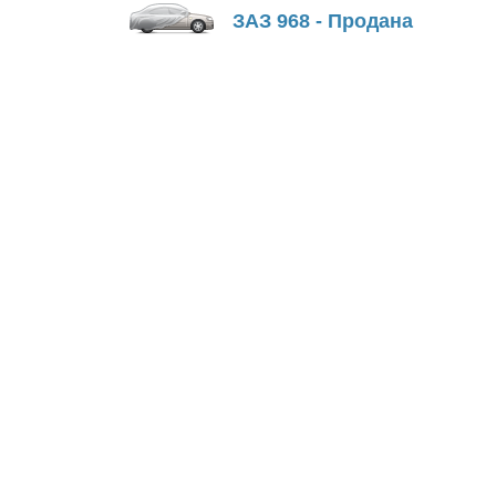
ЗАЗ 968 - Продана