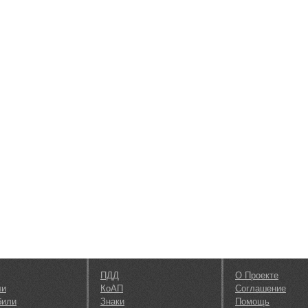
ПДД
О Проекте
ли
КоАП
Соглашение
били
Знаки
Помощь