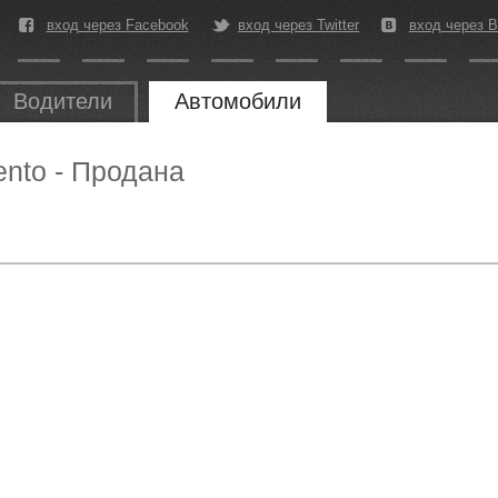
вход через Facebook
вход через Twitter
вход через В
Водители
Автомобили
nto - Продана