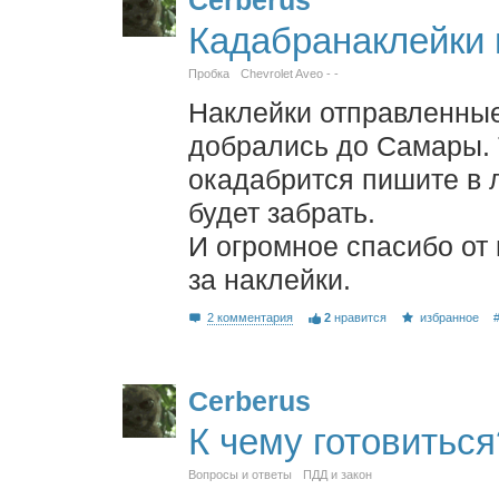
Кадабранаклейки
Пробка
Chevrolet Aveo - -
Наклейки отправленные
добрались до Самары. Т
окадабрится пишите в 
будет забрать.
И огромное спасибо от
за наклейки.
2 комментария
2
нравится
избранное
Cerberus
К чему готовиться
Вопросы и ответы
ПДД и закон