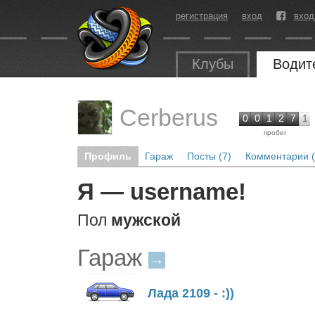
регистрация
вход
вход
Клубы
Водит
Cerberus
0
0
1
2
7
1
пробег
Профиль
Гараж
Посты (7)
Комментарии (
Я — username!
Пол
мужской
Гараж
→
Лада 2109 - :))