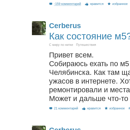
-159 комментарий
нравится
избранное
Cerberus
Как состояние м5
С миру по нитке
Путешествия
Привет всем.
Собираюсь ехать по м5
Челябинска. Как там ща
ужасов в интернете. Хо
ремонтировали и места
Может и дальше что-то
21 комментарий
нравится
избранное
Cerberus