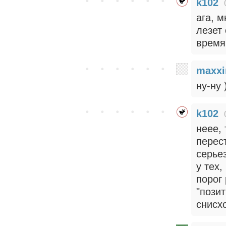
k102
ага, м
лезет 
время
maxx
ну-ну 
k102
неее, 
перест
серье
у тех
порог
"позит
снисх