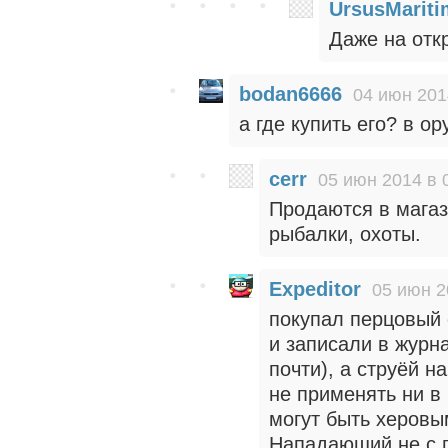
UrsusMarit
Даже на отк
bodan6666
04 июн 201
а где купить его? в о
cerr
05 июн 2014 в 
Продаются в магаз
рыбалки, охоты.
Expeditor
05 июн 2
покупал перцовый 
и записали в журна
почти), а струёй н
не применять ни в
могут быть херовы
Нападающий не с п