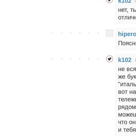
k102
нет, т
отлич
hiper
Поясн
k102
не вся
же бу
"итал
вот н
тележ
рядом
можеш
что о
и тебя