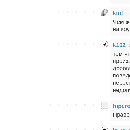
kiot
0
Чем ж
на кр
k102
тем ч
произ
дорог
повед
перест
недоп
hiper
Право