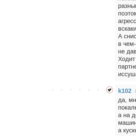
разны
поэто
агрес
вскак
А сни
в чем
не дав
Ходит 
партне
иссуш
k102
да, мн
покале
а на д
машин
а кус