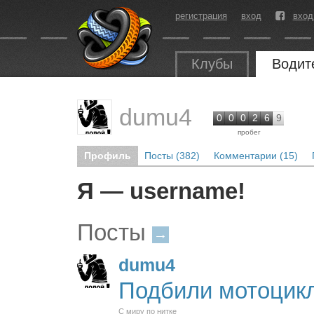
регистрация
вход
вход
Клубы
Водит
dumu4
0
0
0
2
6
9
пробег
Профиль
Посты (382)
Комментарии (15)
Я — username!
Посты
→
dumu4
Подбили мотоцик
С миру по нитке