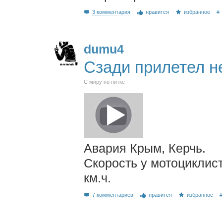
3 комментария
нравится
избранное
#
dumu4
Сзади прилетел н
С миру по нитке
Авария Крым, Керчь.
Скорость у мотоциклис
км.ч.
7 комментариев
нравится
избранное