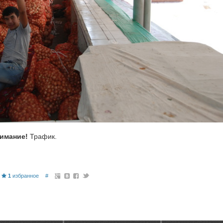
имание!
Трафик.
1
избранное
#