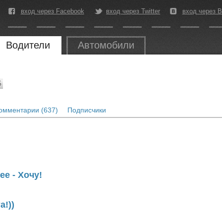
вход через Facebook
вход через Twitter
вход через В
Водители
Автомобили
5
омментарии (637)
Подписчики
ee - Хочу!
а!))