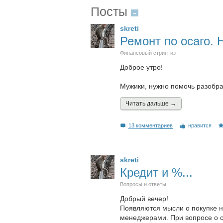
Посты
→
skreti
Ремонт по осаго. 
Финансовый стриптиз
Доброе утро!
Мужики, нужно помочь разобрат
Читать дальшe →
13 комментариев
нравится
skreti
Кредит и %...
Вопросы и ответы
Добрый вечер!
Появляются мысли о покупке 
менеджерами. При вопросе о ски