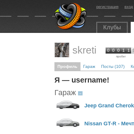
регистрация
вход
Клубы
skreti
0
0
0
1
1
пробег
Профиль
Гараж
Посты (107)
К
Я — username!
Гараж
→
Jeep Grand Cherok
Nissan GT-R - Мечт