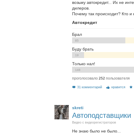
возьму автокредит... Их не инт
дилеров.
Почему так происходит? Кто и 
Автокредит
Брал
85
Буду брать
19
Только нал!
148
проголосовало
252
пользователя
31 комментарий
нравится
skreti
Автоподставщики
Видео с видеорегистраторов
Не знаю было не было...