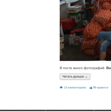
В посте много фотографий.
Вн
Читать дальшe →
19 комментариев
70
нравится