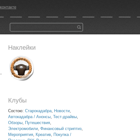
контакте
Наклейки
Клубы
Состою:
Старокадабра
,
Новости
,
Автокадабра / Анонсы
,
Тест-драйвы
,
Обзоры
,
Путешествия
,
Электромобили
,
Финансовый стриптиз
,
Мероприятия
,
Креатив
,
Покупка /