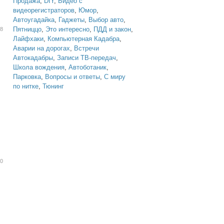
Продажа
,
DIY
,
Видео с
видеорегистраторов
,
Юмор
,
Автоугадайка
,
Гаджеты
,
Выбор авто
,
Пятниццо
,
Это интересно
,
ПДД и закон
,
28
Лайфхаки
,
Компьютерная Кадабра
,
Аварии на дорогах
,
Встречи
Автокадабры
,
Записи ТВ-передач
,
Школа вождения
,
Автоботаник
,
Парковка
,
Вопросы и ответы
,
С миру
по нитке
,
Тюнинг
10