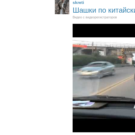
skreti
Шашки по китайск
Видео с видеорегистраторов