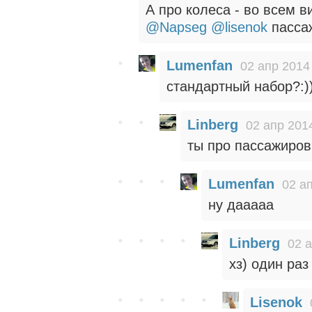
А про колеса - во всем в
@Napseg
@lisenok
пасса
Lumenfan
02 апр 2014
стандартный набор?:)
Linberg
02 апр 201
ты про пассажиров
Lumenfan
02 а
ну дааааа
Linberg
02 а
хз) один раз
Lisenok