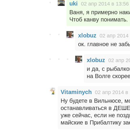
uki
02 апр 2014 в 13:56
Ваня, я примерно нак
Чтоб канву понимать.
xlobuz
02 апр 2014 
ок. главное не заб
xlobuz
02 апр 2
и да, с рыбалко
на Волге скорее
Vitaminych
02 апр 2014 в
Ну будете в Вильнюсе, м
останавливаться в ДЕШЕ
уже сейчас, если не позд
майские в Прибалтику за