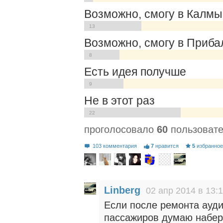
Возможно, смогу в Калм
13
Возможно, смогу в Приба
8
Есть идея получше
9
Не в этот раз
22
проголосовало
60
пользоват
103 комментария
7
нравится
5
избранно
Linberg
02 апр 2014 в 13:
Если после ремонта ауди
пассажиров думаю набер