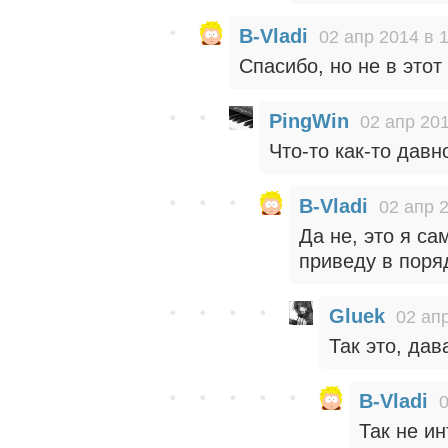
B-Vladi
02 апр 2014 в 
Спасибо, но не в этот
PingWin
02 апр 201
Что-то как-то давн
B-Vladi
02 апр 
Да не, это я са
приведу в поря
Gluek
02 ап
Так это, да
B-Vladi
0
Так не ин