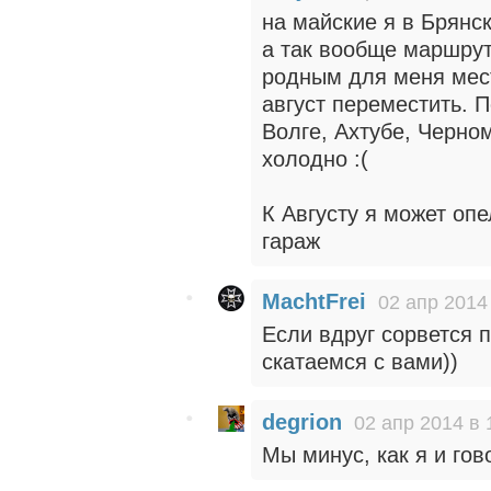
на майские я в Брянск
а так вообще маршрут
родным для меня мест
август переместить. 
Волге, Ахтубе, Черном
холодно :(
К Августу я может оп
гараж
MachtFrei
02 апр 2014
Если вдруг сорвется 
скатаемся с вами))
degrion
02 апр 2014 в 
Мы минус, как я и гов