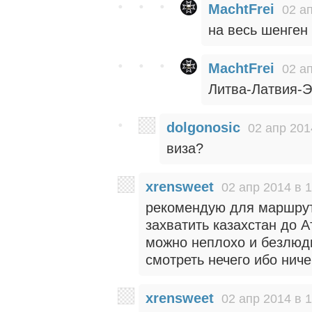
MachtFrei
02 а
на весь шенген
MachtFrei
02 а
Литва-Латвия-Э
dolgonosic
02 апр 201
виза?
xrensweet
02 апр 2014 в 
рекомендую для маршрут
захватить казахстан до А
можно неплохо и безлюд
смотреть нечего ибо ничег
xrensweet
02 апр 2014 в 