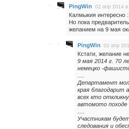
PingWin
02 апр 2014 в
Калмыкия интересно :
Но пока предваритель
желанием на 9 мая ока
PingWin
02 апр 201
Кстати, желание не
9 мая 2014 г. 70
немецко -фашистс
....
Департамент мол
края благодарит 
всех кто откликну
автомото походе "
....
Участникам будет
следования и обе