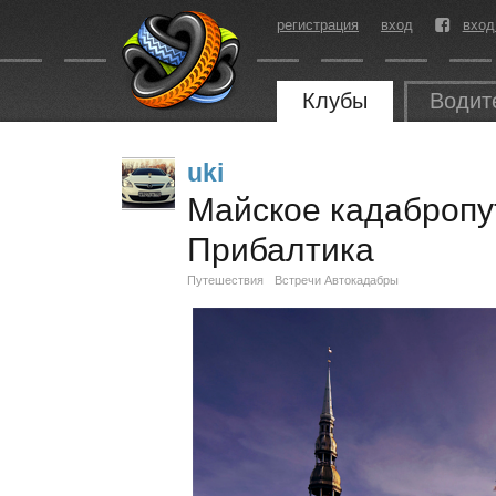
регистрация
вход
вход
Клубы
Водит
uki
Майское кадабропу
Прибалтика
Путешествия
Встречи Автокадабры