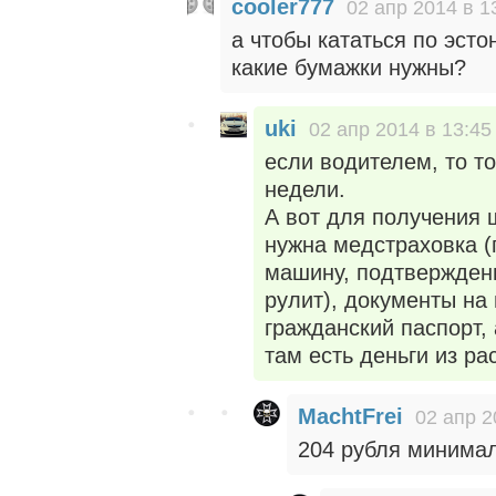
cooler777
02 апр 2014 в 1
а чтобы кататься по эсто
какие бумажки нужны?
uki
02 апр 2014 в 13:45
если водителем, то то
недели.
А вот для получения 
нужна медстраховка (
машину, подтверждени
рулит), документы на
гражданский паспорт, 
там есть деньги из ра
MachtFrei
02 апр 2
204 рубля минимал