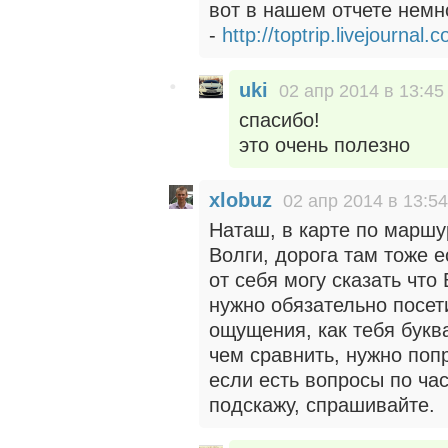
вот в нашем отчете немн
-
http://toptrip.livejournal
uki
02 апр 2014 в 13:45
спасибо!
это очень полезно
xlobuz
02 апр 2014 в 13:54
Наташ, в карте по маршур
Волги, дорога там тоже е
от себя могу сказать что
нужно обязательно посет
ощущения, как тебя букв
чем сравнить, нужно поп
если есть вопросы по час
подскажу, спрашивайте.