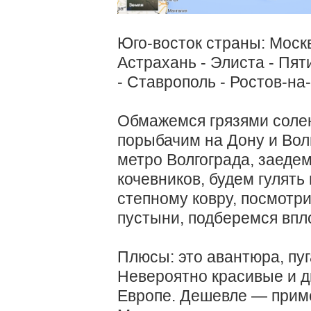
Юго-восток страны: Москв
Астрахань - Элиста - Пя
- Ставрополь - Ростов-на-
Обмажемся грязями солен
порыбачим на Дону и Волг
метро Волгограда, заедем
кочевников, будем гулят
степному ковру, посмотр
пустыни, подберемся впло
Плюсы: это авантюра, пу
Невероятно красивые и ди
Европе. Дешевле — приме