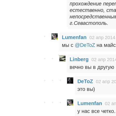
прохождение переп
естественно, ста
непосредственным
г.Севастополь.
Lumenfan
02 апр 2014
мы с
@DeToZ
на майс
Linberg
02 апр 201
вечно вы в другую
DeToZ
02 апр 2
это вы)
Lumenfan
02 а
у нас все четко