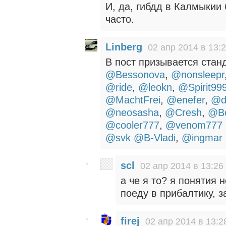
И, да, гибдд в Калмыкии 
часто.
Linberg
02 апр 2014 в 13:
В пост призывается стан
@Bessonova
,
@nonsleepr
@ride
,
@leokn
,
@Spirit99
@MachtFrei
,
@enefer
,
@d
@neosasha
,
@Cresh
,
@B
@cooler777
,
@venom777
@svk
@B-Vladi
,
@ingmar
scl
02 апр 2014 в 13:26
а че я то? я понятия 
поеду в прибалтику, за
firej
02 апр 2014 в 13:2