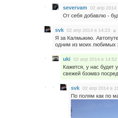
severvam
02 апр 2014 
От себя добавлю - буд
svk
02 апр 2014 в 14:23
Я за Калмыкию. Автопут
одним из моих любимых з
uki
02 апр 2014 в 14:52
Кажется, у нас будет
свежей бээмвэ посред
svk
02 апр 2014 в 1
По полям как по м