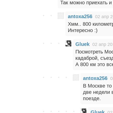
Так можно приехать и
antoxa256
02 апр 2
Хмм.. 800 километ
Интересно :)
Gluek
02 апр 20
Посмотреть Мос
кадаброй, съезд
А 800 км это все
antoxa256
0
В Москве то
две недели в
поезде.
Gluek
02