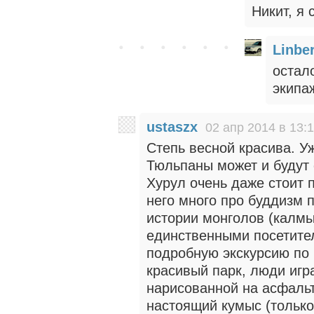
Никит, я 
Linbe
остал
экипа
ustaszx
02 апр 2014 в 13:
Степь весной красива. Уж
Тюльпаны может и будут 
Хурул очень даже стоит 
него много про буддизм 
истории монголов (калмы
единственными посетител
подробную экскурсию по 
красивый парк, люди игр
нарисованной на асфаль
настоящий кумыс (только