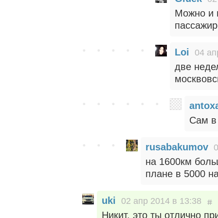
Можно и н
пассажир
Loi
04 ап
две неде
москвовс
antox
Сам в 
rusabakumov
0
на 1600км боль
плане в 5000 н
uki
02 апр 2014 в 13:38
Никит, это ты отлично пр