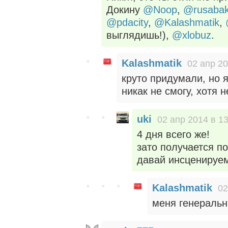
Докину
@Noop
,
@rusaba
@pdacity
,
@Kalashmatik
,
выглядишь!),
@xlobuz
.
Kalashmatik
02 апр 20
круто придумали, но я
никак не смогу, хотя
uki
02 апр 2014 в 13
4 дня всего же!
зато получается п
давай инсценируем
Kalashmatik
02
меня генеральн