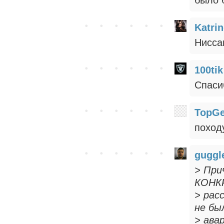
Katri
Нисса
100tik
Спаси
TopGe
походу
gugg
> При
КОНКР
> рас
не бы
> ава