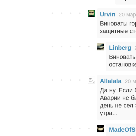
Urvin
20 мар
Виноваты го
защитные ст
Linberg
Виноваты
остановк
Allalala
20 м
Да ну. Если 
Аварии не б
день не сел 
утра...
MadeOfS