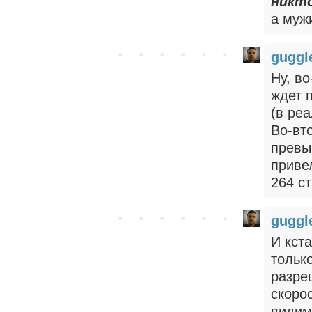
никто
а мужи
gugg
Ну, во
ждет 
(в ре
Во-вт
превы
приве
264 с
gugg
И кста
тольк
разре
скоро
видим