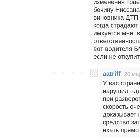
изменения трае
бочину Ниссана
виновника ДТП,
когда страдают
имхуется мне, 
ответственност
вот водителя Б
если не откупит
aatriff
20 ма
У вас странн
нарушил пдд
при разворо
скорость оч
доказывает 
средство зап
ехать прямо