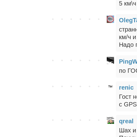
5 км\ч
OlegT
стран
км/ч и
Надо 
PingW
по ГО
renic
Гост н
с GPS
qreal
Шах и