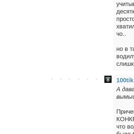
учиты
десят
просто
хвати
чо..
но в 
водилу
слишк
100tik
А дав
вымыш
Приче
КОНКР
что в
было 