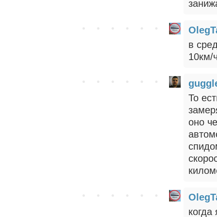
заниж
OlegT
в сре
10км/
gugg
То ест
замер
оно ч
автом
спидо
скорос
килом
OlegT
когда 