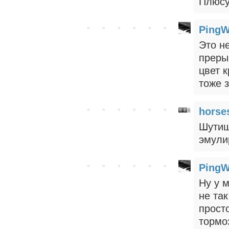
Плюсу
PingW
Это н
преры
цвет 
тоже 
horse
Шутиш
эмули
PingW
Ну у 
не та
прост
тормо