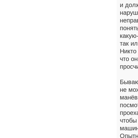
и дол
наруш
непра
понят
какую-
так и
Никто
что о
просчи
Бываю
не мо
манёв
посмот
проеха
чтобы
машин
Опытн