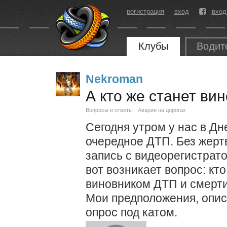
регистрация
вход
вход
Клубы
Водит
Nekroman
А кто же станет ви
Вопросы и ответы
Аварии на дорогах
Сегодня утром у нас в Д
очередное ДТП. Без жертв
запись с видеорегистрато
вот возникает вопрос: кт
виновником ДТП и смерт
Мои предположения, опис
опрос под катом.