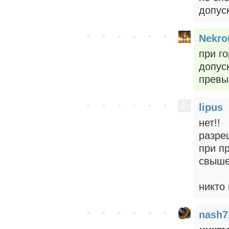
допуск
Nekr
при г
допус
превы
lipus
нет!!
разре
при п
свыше
никто
nash7