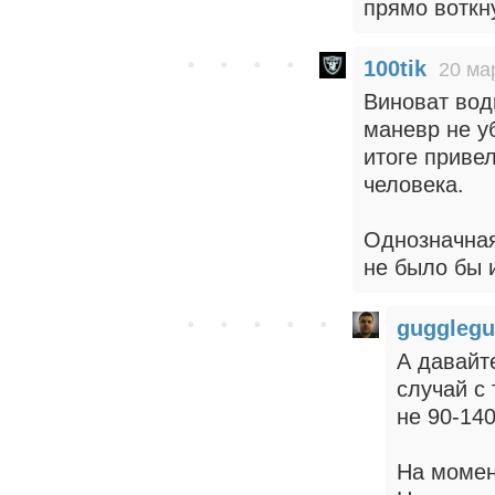
прямо воткн
100tik
20 ма
Виноват вод
маневр не у
итоге приве
человека.
Однозначная
не было бы 
guggleg
А давайт
случай с
не 90-140
На момен