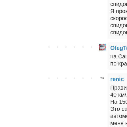
спидо
Я про
скоро
спидо
спидо
OlegT
на Са
по кр
renic
Прави
40 км\
На 15
Это с
автом
меня к