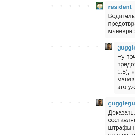
resident
Водитель
предотвр
маневрир
gugg
Ну по
предо
1.5), 
манев
это у
guggleg
Доказать,
составля
штрафы н
радаре, 