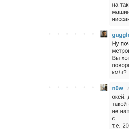
на та
машин
нисса
gugg
Ну по
метро
Вы хот
повор
км/ч?
n0w
2
окей.
такой 
не нап
с.
т.е. 2