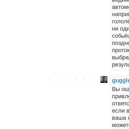
автом
напри
голол
ни од
собьё
поздно
прото
выбра
резул
gugg
Вы ош
привл
ответс
если 
ваша 
может