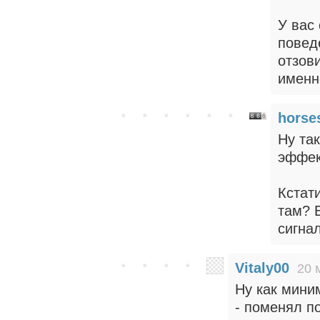
У вас
повед
отзов
именн
horse
Ну та
эффек
Кстат
там? 
сигна
Vitaly00
20 
Ну как мини
- поменял п