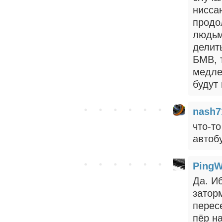
нисса
продо
людьм
делит
БМВ, 
медле
будут
nash7
что-т
автоб
PingW
Да. И
затор
перес
пёр н