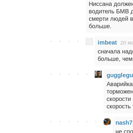
Ниссана должен
водитель БМВ д
смерти людей в
больше.
imbeat
20 м
сначала над
больше, чем
guggleg
Аварийка
торможен
скорости
скорость
nash7
не спо