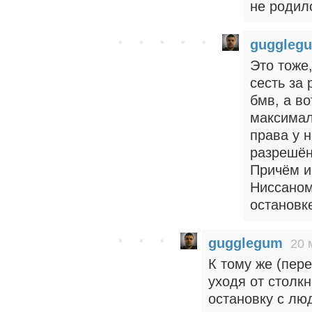
не родилс
guggleg
Это тоже,
сесть за 
бмв, а в
максимал
права у н
разрешён
Причём и
Ниссаном
остановк
gugglegum
20 
К тому же (пер
уходя от столк
остановку с лю