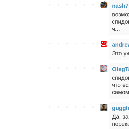
nash7
возмо
спидо
ч...
andre
Это у
OlegT
спидо
что ес
самом
gugg
Да, з
перек