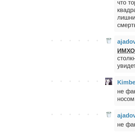
что т
квадр
лишни
смерт
ajado
ИМХ
столкн
увиде
Kimbe
не фа
носом
ajado
не фа