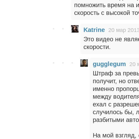
помножить время на и
скорость с высокой то
Katrine
20 мар 2013
Это видео не явля
скорости.
gugglegum
20 
Штраф за прев
получит, но отв
именно пропорц
между водителя
ехал с разреше
случилось бы, 
разбитыми авт
На мой взгляд,