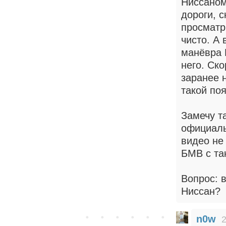
Ниссаном
дороги, с
просматр
чисто. А
манёвра 
него. Ско
заранее н
такой по
Замечу та
официаль
видео не
БМВ с та
Вопрос: 
Ниссан?
n0w
2