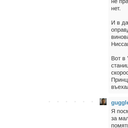
не пр
нет.
И в да
оправ
винов
Нисса
Вот в
стани
скорос
Принц
въеха
gugg
Я посм
за ма
помят