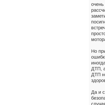
очень
рассч
замети
посигн
встре
просто
мотор
Но пр
ошибк
иногд
ДТП, 
ДТП н
здоро
Да и 
безоп
случа