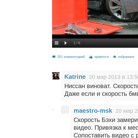
1
/
6
351 комментарий
нравится
избранное
Katrine
20 мар 2013 в 13:5
Ниссан виноват. Скорост
Даже если и скорость бмв
maestro-msk
20 мар 2
Скорость Бэхи замери
видео. Привязка к ме
Сопоставить видео с