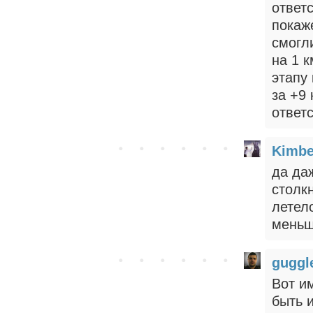
ответ
покаже
смогл
на 1 к
этапу
за +9 
ответ
Kimbe
да да
столк
летел
меньш
gugg
Вот и
быть 