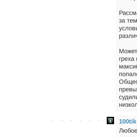
Рассм
за те
услов
разли
Может
греха 
макси
попалс
Общес
превы
судил
низко
100tik
Любое