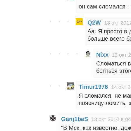
он сам сломался - 
Q2W
13 окт 201
Аа. Я просто в
больше всего б
Nixx
13 окт 
Сломаться в
бояться этог
Timur1976
14 окт 2
Я сломался, не ма
поясницу ломить, 
Ganj1baS
13 окт 2012 в 04
"В Мск, как известно, до