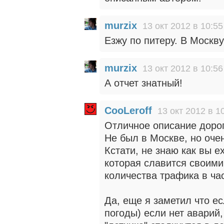
murzix
13 окт 2012 в 10:55
Езжу по питеру. В Москву
murzix
13 окт 2012 в 10:56
А отчет знатный!
CooLeroff
13 окт 2012 в 1
Отличное описание дорог
Не был в Москве, но оче
Кстати, не знаю как вы е
которая славится своими
количества трафика в час
Да, еще я заметил что е
погоды) если нет аварий,