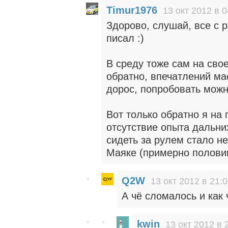
Timur1976
13 окт 2012 в 0
Здорово, слушай, все с р
писал :)
В среду тоже сам на сво
обратно, впечатлений мас
дорос, попробовать можно
Вот только обратно я на
отсутствие опыта дальних
сидеть за рулем стало н
Маяке (примерно половин
Q2W
13 окт 2012 в 21:
А чё сломалось и как
kwin
13 окт 2012 в 