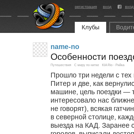
регистрация
вход
вход
Клубы
Водит
name-no
Особенности поезд
Путешествия
С миру по нитке
KIA Rio - Рийка
Прошло три недели с тех 
Питер и две, как вернулис
машине, цель поездки — 
интересовало нас ближне
не говорят), всякая гатч
в северной столице, кажд
выезда на КАД. Заранее 
городов, выписали достоп