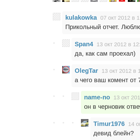
kulakowka
07 окт 2012 в 
Прикольный отчет. Люблю
Span4
13 окт 2012 в 12
да, как сам проехал)
OlegTar
13 окт 2012 в 
а чего ваш комент от 
name-no
13 окт 201
он в черновик отв
Timur1976
14 о
девид блейн?