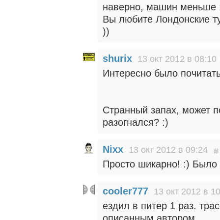
наверно, машин меньше :
Вы любите Лондонские ту
))
shurix
13 окт 2012 в 08:10
Интересно было почитать
Странный запах, может п
разогнался? :)
Nixx
13 окт 2012 в 09:24
Просто шикарно! :) Было 
cooler777
13 окт 2012 в 1
ездил в питер 1 раз. тра
описанным автором.