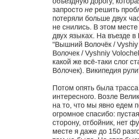
объездную дорогу, котора
запросто
не
решить пробл
потеряли больше двух ча
не снились. В этом месте
двух языках. На въезде 
"Вышний Волочёк / Vyshiy
Волочек / Vyshniy Voloche
какой же всё-таки слог ст
Во́лочек). Википедия рули
Потом опять была трасса
интересного. Возле Вели
на то, что мы явно едем 
огромное спасибо: пустая
сторону, отбойник, нет ф
месте я даже до 150 разг