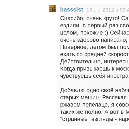
basssist
13 окт 2012 в 03:
Спасибо, очень круто! С
ездили, в первый раз св
целом, похожие :) Сейчас
очень здорово написано,
Наверное, летом был по
ехать со средней скорост
Действительно, интересн
Когда привыкаешь к моск
чувствуешь себя иностра
Добавлю одно своё набл
старых машин. Рассекая 
ржавом пепелаце, я совс
таких же полно. А вот в 
"странные" взгляды - нар