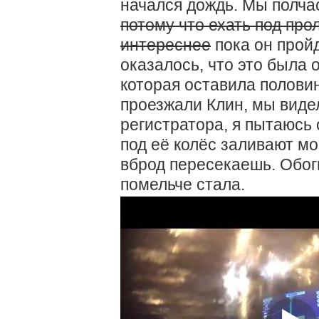
начался дождь. Мы полча
потому что ехать под пр
интереснее
пока он пройд
оказалось, что это была 
которая оставила половин
проезжали Клин, мы видел
регистратора, я пытаюсь 
под её колёс заливают м
вброд пересекаешь. Обогн
помельче стала.