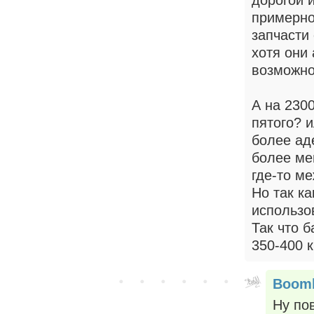
примерно
запчасти 
хотя они
возможно
А на 2300
пятого? 
более ад
более ме
где-то м
Но так ка
использо
Так что б
350-400 к
Boom
Ну по