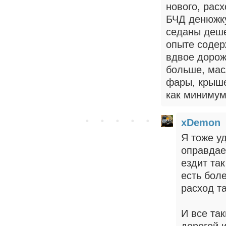
нового, расх
БЧД денюжку
седаны деше
опыте содер
вдвое дорож
больше, мас
фары, крыше
как минимум
xDemon
Я тоже у
оправдае
ездит так
есть боле
расход та
И все та
дорогой 