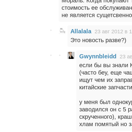
Мораль. Когда покупают 
стоимость ее обслужива
не является сущетсвенно
Allalala
23 авг 2012 в 
Это новость разве?)
Gwynnbleidd
23 а
если бы вы знали 
(часто беу, еще ча
ищут чем их заправ
китайские запчасти
у меня был однокур
заводился он с 5 р
скрученного), кра
хлам помятый но за