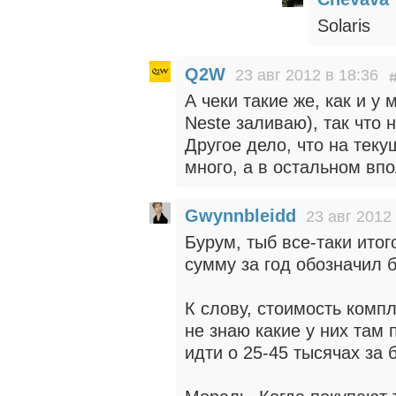
Solaris
Q2W
23 авг 2012 в 18:36
А чеки такие же, как и у 
Neste заливаю), так что н
Другое дело, что на тек
много, а в остальном впо
Gwynnbleidd
23 авг 2012
Бурум, тыб все-таки ито
сумму за год обозначил 
К слову, стоимость компл
не знаю какие у них там 
идти о 25-45 тысячах за 