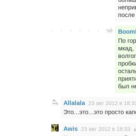
непри
после
Boom
По гор
мкад,
волгог
пробки
остал
приятн
был н
Allalala
23 авг 2012 в 18:3
Это...это...это просто ка
Awis
23 авг 2012 в 18:33