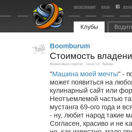
регистрация
вход
вход
Клубы
Водит
Boomburum
Стоимость владени
Финансовый стриптиз
Lexus LX - Лайнер
"
Машина моей мечты
" - 
может появиться на любо
кулинарный сайт или фор
Неотъемлемой частью так
мустанга 69-ого года и в
- ну, любит народ такие м
Согласен, красиво и не к
но, как известно, мало п