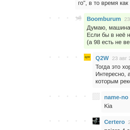
го", в то время как
Boomburum
23
Думаю, машина 
Если бы в неё 
(а 98 есть не в
Q2W
23 авг 
Тогда это х
Интересно, 
которым рек
name-no
Kia
Certero