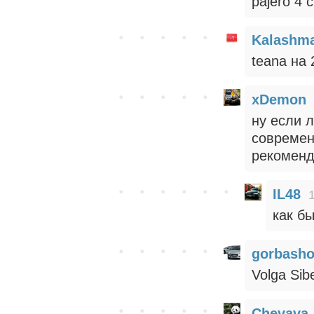
pajero 4
Kalashma
teana на 
xDemon
ну если 
современ
рекоменд
IL48
как бы
gorbash
Volga Sib
Chevava