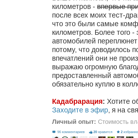
километров -
впервые при
после всех моих тест-дра
что это были самые ком
километров. Более того - 
автомобилей переплюнет
потому, что доводилось п
впечатлений они не произ
выражаю огромную благод
предоставленный автомоб
обязательно куплю в колл
Кадабрарация
:
Хотите о
Заходите в эфир
, я на свя
Личный опыт:
Стоимость вл
96 комментариев
20
нравится
2
избранн