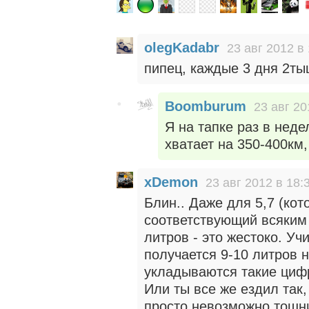
olegKadabr
23 авг 2012 в
пипец, каждые 3 дня 2ты
Boomburum
23 авг 20
Я на тапке раз в неде
хватает на 350-400км
xDemon
23 авг 2012 в 18:
Блин.. Даже для 5,7 (ко
соответствующий всяким 
литров - это жестоко. Уч
получается 9-10 литров н
укладываются такие циф
Или ты все же ездил так,
просто невозможно тошн