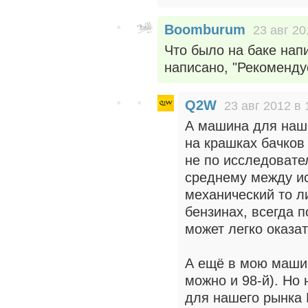
Boomburum
23 авг 20
Что было на баке напи
написано, "Рекоменду
Q2W
23 авг 2012 в 
А машина для наш
на крашках бачков
не по исследовате
среднему между и
механический то л
бензинах, всегда п
может легко оказат
А ещё в мою машин
можно и 98-й). Но
для нашего рынка 