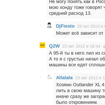
Не могу понять как в Ро
мою хонду тоже говорят ч
средний расход 13.
DjFiesto
29 окт 2013 в 
Может всё зависит от
Q2W
23 авг 2012 в 18:34
А 95-й ты в него лил из 
А то я с грустью начал 
машины все едят сплошн
Allalala
23 авг 2012 в 
Хозяин Outlander XL 4
лить в свою машину то
иначе сразу же загор
было откровением.