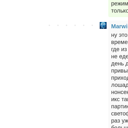
режима
только
Marwi
ну это
време
где из
не ед
день д
привы
приход
лошадо
нонсен
икс т
парти
свето
раз уж
больш