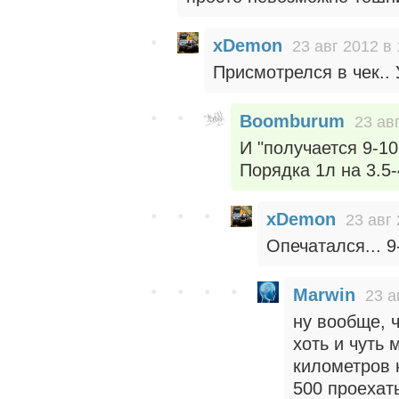
xDemon
23 авг 2012 в 
Присмотрелся в чек..
Boomburum
23 ав
И "получается 9-10
Порядка 1л на 3.5-
xDemon
23 авг 
Опечатался... 9
Marwin
23 а
ну вообще, ч
хоть и чуть 
километров 
500 проехать