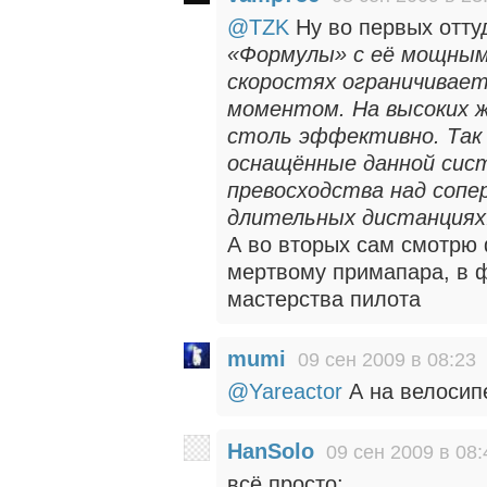
@TZK
Ну во первых отту
«Формулы» с её мощным
скоростях ограничивает
моментом. На высоких ж
столь эффективно. Так 
оснащённые данной сис
превосходства над сопе
длительных дистанциях
А во вторых сам смотрю 
мертвому примапара, в ф
мастерства пилота
mumi
09 сен 2009 в 08:23
@Yareactor
А на велосип
HanSolo
09 сен 2009 в 08:
всё просто: