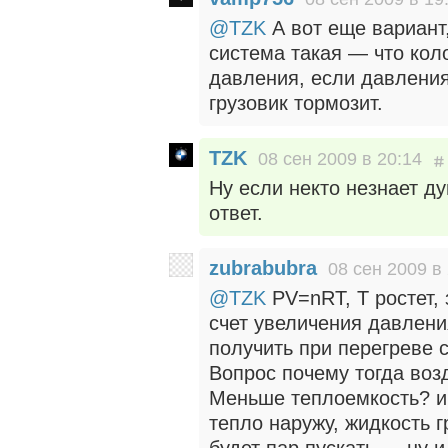
@TZK
А вот еще вариант
система такая — что кол
давления, если давлени
грузовик тормозит.
TZK
08 сен 2009 в 20:14
Ну если некто незнает д
ответ.
zubrabubra
08 сен 2009 в
@TZK
PV=nRT, T ростет, 
счет увеличения давлени
получить при перегреве
Вопрос почему тогда возд
Меньше теплоемкость? и 
тепло наружу, жидкость г