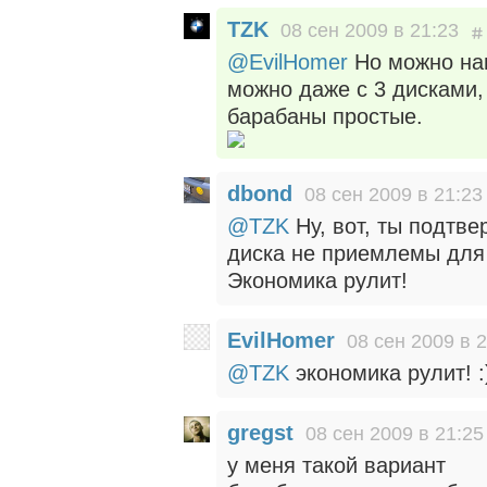
TZK
08 сен 2009 в 21:23
@EvilHomer
Но можно наг
можно даже с 3 дисками, 
барабаны простые.
dbond
08 сен 2009 в 21:23
@TZK
Ну, вот, ты подтве
диска не приемлемы для
Экономика рулит!
EvilHomer
08 сен 2009 в 
@TZK
экономика рулит! :
gregst
08 сен 2009 в 21:25
у меня такой вариант