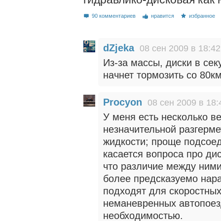
90 комментариев
нравится
избранное
dZjeka
08 сен 2009 в 18:42
Из-за массы, диски в сек
начнет тормозить со 80км/
Procyon
08 сен 2009 в 18:
У меня есть несколько в
незначительной разгерме
жидкости; проще подсоед
касается вопроса про ди
что различие между ними
более предсказуемо нар
подходят для скоростных
неманевренных автопоез
необходимостью.