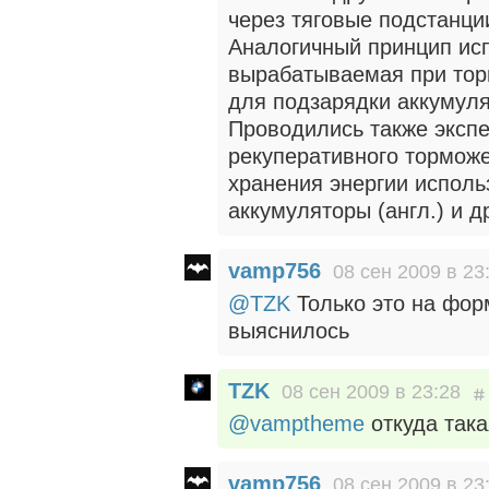
через тяговые подстанци
Аналогичный принцип исп
вырабатываемая при тор
для подзарядки аккумуля
Проводились также эксп
рекуперативного тормож
хранения энергии исполь
аккумуляторы (англ.) и д
vamp756
08 сен 2009 в 23
@TZK
Только это на форм
выяснилось
TZK
08 сен 2009 в 23:28
@vamptheme
откуда так
vamp756
08 сен 2009 в 23