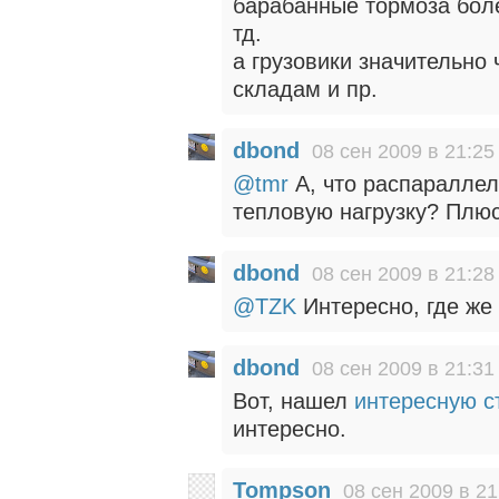
барабанные тормоза боле
тд.
а грузовики значительно
складам и пр.
dbond
08 сен 2009 в 21:25
@tmr
А, что распараллел
тепловую нагрузку? Плю
dbond
08 сен 2009 в 21:28
@TZK
Интересно, где же 
dbond
08 сен 2009 в 21:31
Вот, нашел
интересную с
интересно.
Tompson
08 сен 2009 в 21