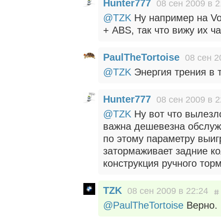
Hunter777
08 сен 2009 в 2
@TZK
Ну например на Vo
+ ABS, так что вижу их ча
PaulTheTortoise
08 сен 2
@TZK
Энергия трения в 
Hunter777
08 сен 2009 в 2
@TZK
Ну вот что вылезло
важна дешевезна обслуж
по этому параметру выиг
затормаживает задние к
конструкция ручного торм
TZK
08 сен 2009 в 22:24
@PaulTheTortoise
Верно.