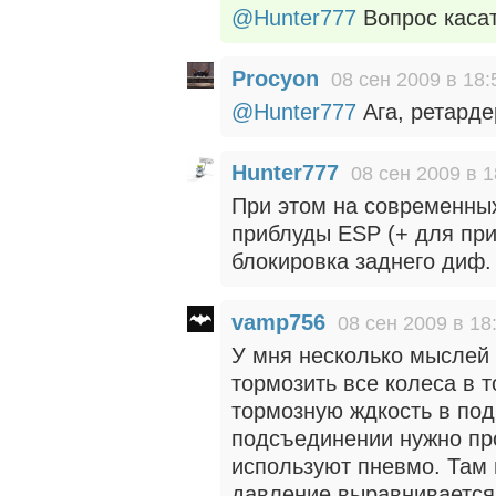
@Hunter777
Вопрос касат
Procyon
08 сен 2009 в 18:
@Hunter777
Ага, ретарде
Hunter777
08 сен 2009 в 1
При этом на современных
приблуды ESP (+ для при
блокировка заднего диф.
vamp756
08 сен 2009 в 18
У мня несколько мыслей
тормозить все колеса в 
тормозную ждкость в по
подсъединении нужно пр
используют пневмо. Там 
давление выравнивается 