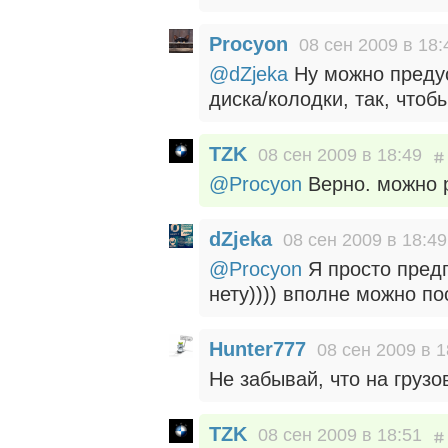
Procyon
08 сен 2009 в 18:
@dZjeka
Ну можно преду
диска/колодки, так, чтоб
TZK
08 сен 2009 в 18:49
@Procyon
Верно. можно р
dZjeka
08 сен 2009 в 18:49
@Procyon
Я просто предп
нету)))) вполне можно п
Hunter777
08 сен 2009 в 1
Не забывай, что на грузо
TZK
08 сен 2009 в 18:51