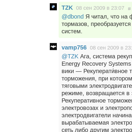
TZK
08 сен 2009 в 23:07
@dbond
Я читал, что на 
тормазов, преобразуется
систем.
vamp756
08 сен 2009 в 23
@TZK
Ага, система рекуп
Energy Recovery System
вики — Рекуперати́вное 
торможения, при которо
тяговыми электродвигат
режиме, возвращается в 
Рекуперативное торможе
электровозах и электроп
электродвигатели начина
вырабатываемая электро
сеть либо другим электр