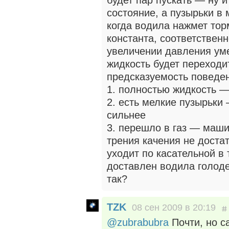
будет пар пускать — ну 
состояние, а пузырьки в
когда водила нажмет тор
константа, соответственн
увеличении давления уме
жидкость будет переходит
предсказуемость поведе
1. полностью жидкость —
2. есть мелкие пузырьки
сильнее
3. перешло в газ — маши
трения качения не доста
уходит по касательной в 
доставлен водила голод
так?
TZK
08 сен 2009 в 20:19
@zubrabubra
Почти, но с