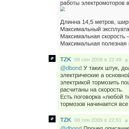
работы электромоторов в
Длинна 14,5 метров, шир
Максимальный эксплуата
Максимальная скорость —
Максимальная полезная н
TZK
08 сен 2009 в 22:49
@dbond
У таких штук, до
электрические а основной
электрикой тормозить по
расчитаны на скорость.
Есть поговорка «любой т
тормозов начинается вс
TZK
08 сен 2009 в 22:51
@dbond
Прочел описание,