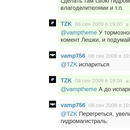
сделать там свою гидром
влагоделителями и т.п.
TZK
08 сен 2009 в 19:00
@vamptheme
У тормозно
комент Лешки, и подумай
vamp756
08 сен 2009 в 19
@TZK
испариться
TZK
08 сен 2009 в 19:04
@vamptheme
А до испар
vamp756
08 сен 2009 в 19
@TZK
Перегреться, увел
гидромагистраль.