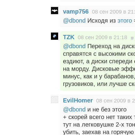
vamp756
08 сен 2009 в 21
@dbond
Исходя из
этого
TZK
08 сен 2009 в 21:18
@dbond
Переход на диск
справятся с высокими с
ездиют, а диски спереди 
на морду. Дисковые эффе
минус, как и у барабано
грузовиков, или лучше с
EvilHomer
08 сен 2009 в 
@dbond
и не без этого
+ скорей всего нет таких
тут на легковушке 2-х т
убить, заехав на горячую