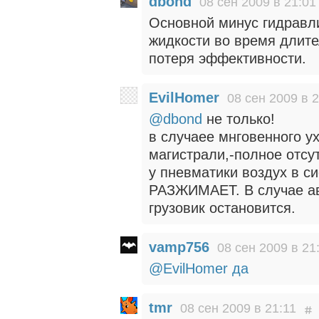
dbond
08 сен 2009 в 21:01
Основной минус гидравл
жидкости во время длит
потеря эффективности.
EvilHomer
08 сен 2009 в 
@dbond
не только!
в случаее мнговенного у
магистрали,-полное отсу
у пневматики воздух в с
РАЗЖИМАЕТ. В случае ав
грузовик остановится.
vamp756
08 сен 2009 в 21
@EvilHomer
да
tmr
08 сен 2009 в 21:11