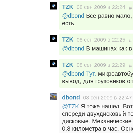
TZK
08 сен 2009 в 22:24
@dbond
Все равно мало,
есть.
TZK
08 сен 2009 в 22:25
@dbond
В машинах как в 
TZK
08 сен 2009 в 22:29
@dbond
Тут.
микроавтобус
вывод, для грузовиков оп
dbond
08 сен 2009 в 22:47
@TZK
Я тоже нашел. Вот
спереди двухдисковый т
дисковые. Механические
0,8 километра в час. Ос