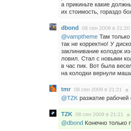
а прикиньте какие должны
их стоимость, гораздо б
dbond
08 сен 2009 в 21:20
@vamptheme
Там только
так не корректно! У дис
заклинивание колодок из
ловил. Стал с новыми ко
в час пик. Вот была вес
на колодки вернули маши
tmr
08 сен 2009 в 21:21
@TZK
разжатие рабочей с
TZK
08 сен 2009 в 21:21
@dbond
Конечно только п