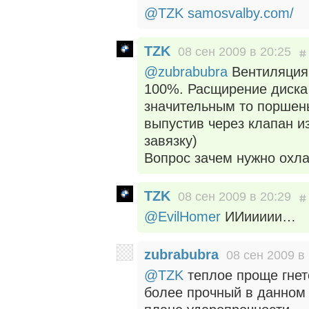
@TZK
samosvalby.com/
TZK
08 сен 2009 в 20:25
@zubrabubra
Вентиляция 
100%. Расщирение диска 
значительным то поршень
выпустив через клапан и
завязку)
Вопрос зачем нужно охл
TZK
08 сен 2009 в 20:29
@EvilHomer
ИИиииии…
zubrabubra
08 сен 2009 в
@TZK
теплое проще гнет
более прочный в данном 