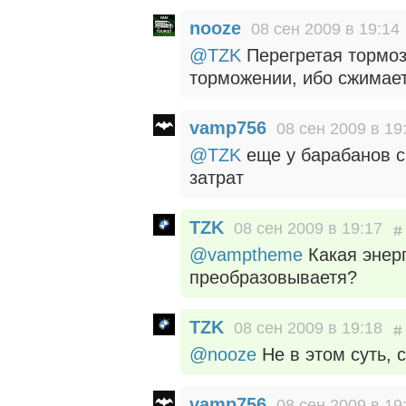
nooze
08 сен 2009 в 19:14
@TZK
Перегретая тормоз
торможении, ибо сжимае
vamp756
08 сен 2009 в 19
@TZK
еще у барабанов с
затрат
TZK
08 сен 2009 в 19:17
@vamptheme
Какая энерг
преобразовываетя?
TZK
08 сен 2009 в 19:18
@nooze
Не в этом суть, 
vamp756
08 сен 2009 в 19