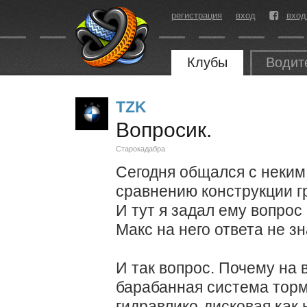
регистрация
вход
вход
Клубы
Водит
TZK
Вопросик.
Старокадабра
Сегодня общался с неким
сравнению конструкции гр
И тут я задал ему вопрос
Макс на него ответа не зн
И так вопрос. Почему на 
барабанная система торм
гидравлико-дисковая как 