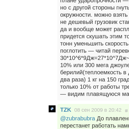
плане ударопрочности — 
но с другой стороны гнут
окружности. можно взять
не дешевый грузовик ста
да и вообще может распл
придется скушать этим т
тонн уменьшить скорость
поглотить — читай перев
30*10^6*9Дж=27*10^7Дж~
10% или 300 мега джоуле
берилий(теплоемкость в
два раза) 1 кг на 150 гр
только 10% от работы тр
— видим плавящуюся ма
TZK
08 сен 2009 в 20:42
@zubrabubra
До плавлени
перестанет работать нам