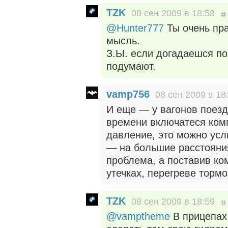
TZK
08 сен 2009 в 18:58
@Hunter777
Ты очень пра
мысль.
З.Ы. если догадаешся пог
подумают.
vamp756
08 сен 2009 в 18
И еще — у вагонов поезд
времени включатеся комп
давление, это можно ус
— на большие расстояни
проблема, а поставив к
утечках, перегреве тормо
TZK
08 сен 2009 в 18:59
@vamptheme
В прицепах