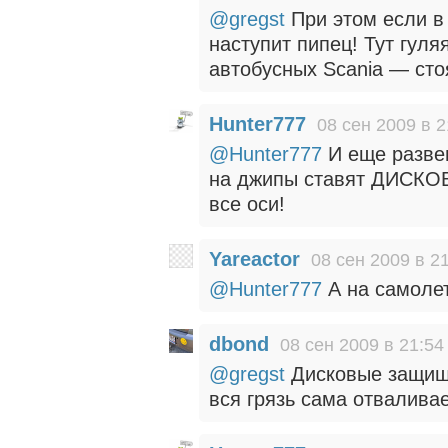
@gregst
При этом если в
наступит пипец! Тут гул
автобусных Scania — сто
Hunter777
08 сен 2009 в 2
@Hunter777
И еще развею
на джипы ставят ДИСКО
все оси!
Yareactor
08 сен 2009 в 2
@Hunter777
А на самолет
dbond
08 сен 2009 в 21:54
@gregst
Дисковые защища
вся грязь сама отвалива