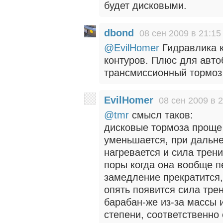
будет дисковыми.
dbond
08 сен 2009 в 21:15
@EvilHomer
Гидравлика к
контуров. Плюс для авто
трансмиссионный тормоз 
EvilHomer
08 сен 2009 в 
@tmr
смысл таков:
дисковые тормоза проще 
уменьшается, при дальн
нагревается и сила трен
поры когда она вообще п
замедление прекратится,
опять появится сила трен
барабан-же из-за массы 
степени, соответственно