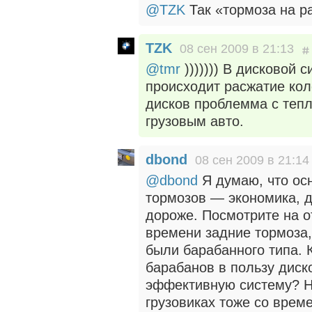
@TZK
Так «тормоза на р
TZK
08 сен 2009 в 21:13
@tmr
))))))) В дисковой 
происходит расжатие кол
дисков проблемма с тепл
грузовым авто.
dbond
08 сен 2009 в 21:14
@dbond
Я думаю, что ос
тормозов — экономика, 
дороже. Посмотрите на о
времени задние тормоза,
были барабанного типа. 
барабанов в пользу дис
эффективную систему? Не
грузовиках тоже со вре