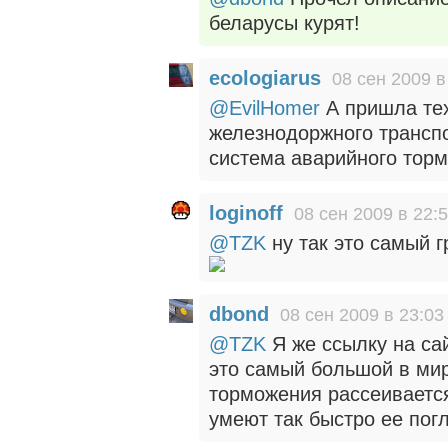
беларусы курят!
ecologiarus
08 сен 2009 в
@EvilHomer
А пришла тех
железнодоржного транспо
система аварийного тор
loginoff
08 сен 2009 в 22:
@TZK
ну так это самый 
dbond
08 сен 2009 в 23:03
@TZK
Я же ссылку на сай
это самый большой в мир
торможения рассеивается
умеют так быстро ее пог