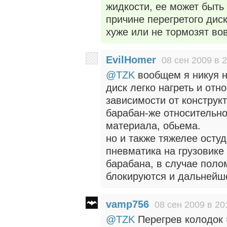
жидкости, ее может быть 
причине перегретого дис
хуже или не тормозят во
EvilHomer
08 сен 2009 в 
@TZK
вообщем я никуя н
диск легко нагреть и отн
зависимости от конструк
барабан-же относительно 
материала, обьема.
но и также тяжелее остуд
пневматика на грузовике
барабана, в случае поло
блокируются и дальнейш
vamp756
08 сен 2009 в 20
@TZK
Перегрев колодок 