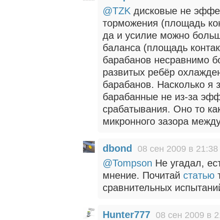
@TZK
дисковые не эффек
торможения (площадь ко
да и усилие можно больш
баланса (площадь конта
барабанов несравнимо б
развитых ребёр охлажден
барабанов. Насколько я 
барабанные не из-за эфф
срабатывания. Оно то ка
микронного зазора между
dbond
08 сен 2009 в 21:38
@Tompson
Не угадал, ес
мнение. Почитай
статью
т
сравнительных испытани
Hunter777
08 сен 2009 в 2