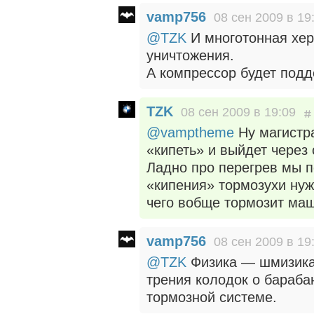
vamp756
08 сен 2009 в 19
@TZK
И многотонная хер
уничтожения.
А компрессор будет под
TZK
08 сен 2009 в 19:09
@vamptheme
Ну магистра
«кипеть» и выйдет через 
Ладно про перегрев мы п
«кипения» тормозухи нуж
чего вобще тормозит маш
vamp756
08 сен 2009 в 19
@TZK
Физика — шмизика 
трения колодок о бараба
тормозной системе.