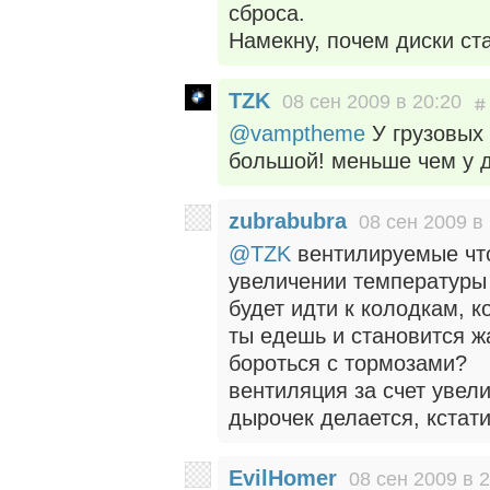
сброса.
Намекну, почем диски ст
TZK
08 сен 2009 в 20:20
@vamptheme
У грузовых 
большой! меньше чем у д
zubrabubra
08 сен 2009 в
@TZK
вентилируемые что
увеличении температуры 
будет идти к колодкам, к
ты едешь и становится ж
бороться с тормозами?
вентиляция за счет увел
дырочек делается, кстат
EvilHomer
08 сен 2009 в 