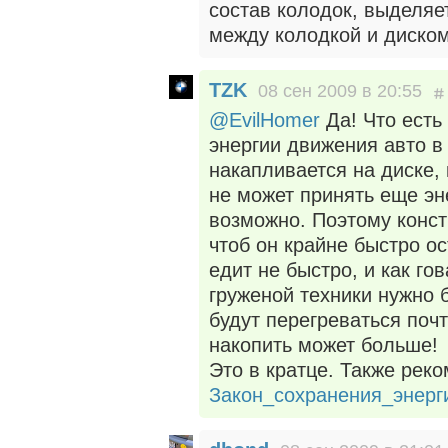
состав колодок, выделяет
между колодкой и диском
TZK
08 сен 2009 в 20:55
@EvilHomer
Да! Что есть
энергии движения авто в
накапливается на диске, 
не может принять еще эн
возможно. Поэтому конст
чтоб он крайне быстро о
едит не быстро, и как г
груженой техники нужно 
будут перегреваться поч
накопить может больше!
Это в кратце. Также рек
Закон_сохранения_энерг