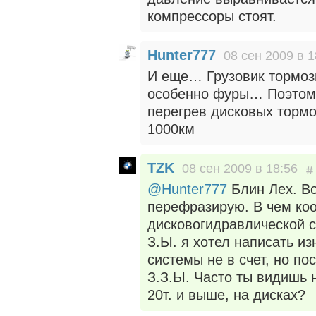
компрессоры стоят.
Hunter777
08 сен 2009 в 1
И еще… Грузовик тормоз
особенно фуры… Поэтому 
перегрев дисковых тормо
1000км
TZK
08 сен 2009 в 18:56
@Hunter777
Блин Лех. Во
перефразирую. В чем ко
дисковогидравлической с
З.Ы. я хотел написать и
системы не в счет, но по
З.З.Ы. Часто ты видишь 
20т. и выше, на дисках?