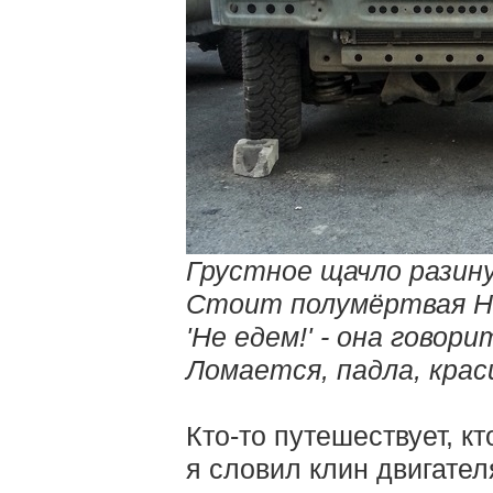
Грустное щачло разину
Стоит полумёртвая Н
'Не едем!' - она говори
Ломается, падла, краси
Кто-то путешествует, кт
я словил клин двигателя