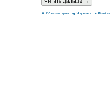
Читать дальшe →
136 комментариев
44
нравится
25
избра