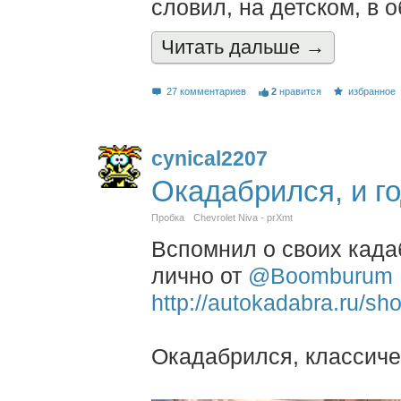
словил, на детском, в о
Читать дальшe →
27 комментариев
2
нравится
избранное
cynical2207
Окадабрился, и г
Пробка
Chevrolet Niva - prXmt
Вспомнил о своих када
лично от
@Boomburum
http://autokadabra.ru/sh
Окадабрился, классиче