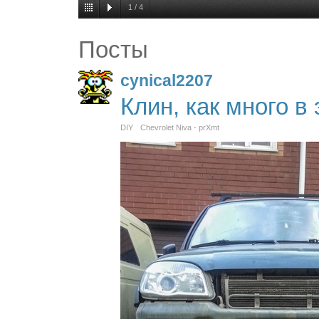
1
/
4
Посты
cynical2207
Клин, как много в 
DIY
Chevrolet Niva - prXmt