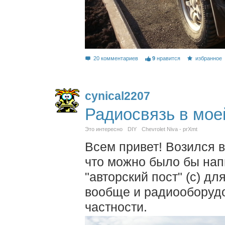
20 комментариев
9
нравится
избранное
cynical2207
Радиосвязь в мо
Это интересно
DIY
Chevrolet Niva - prXmt
Всем привет! Возился в
что можно было бы нап
"авторский пост" (с) д
вообще и радиооборудо
частности.