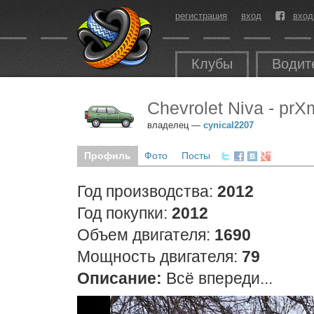
регистрация
вход
вход
Клубы
Водит
Chevrolet Niva - prX
владелец —
cynical2207
Профиль
Фото
Посты
Год производства:
2012
Год покупки:
2012
Объем двигателя:
1690
Мощность двигателя:
79
Описание:
Всё впереди...