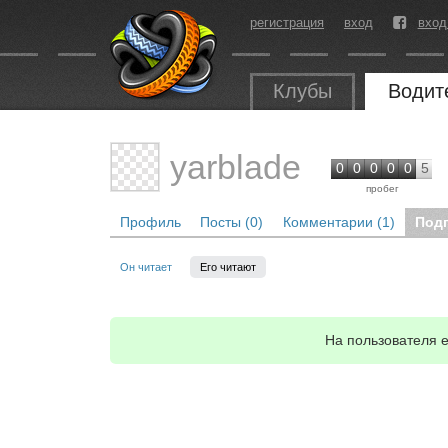
регистрация
вход
вход
Клубы
Водит
yarblade
0
0
0
0
0
5
пробег
Профиль
Посты (0)
Комментарии (1)
Под
Он читает
Его читают
На пользователя 