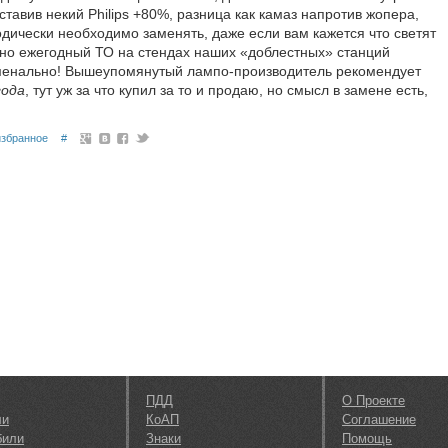
ставив некий Philips +80%, разница как камаз напротив жопера,
одически необходимо заменять, даже если вам кажется что светят
, но ежегодный ТО на стендах наших «доблестных» станций
менально! Вышеупомянутый лампо-производитель рекомендует
года
, тут уж за что купил за то и продаю, но смысл в замене есть,
избранное
#
ПДД
О Проекте
ли
КоАП
Соглашение
били
Знаки
Помощь