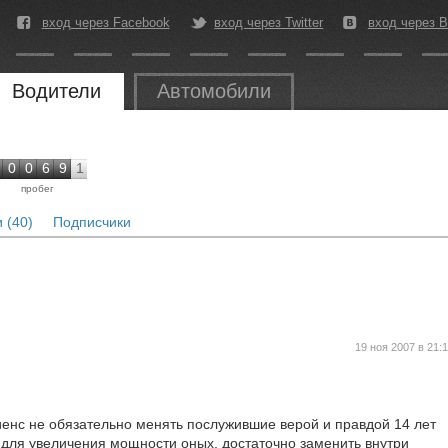
вход через Facebook
вход через Twitter
вход через В
Водители
Автомобили
0
0
6
9
1
пробег
 (40)
Подписчики
19 ноя 2007 в 21:
иенс не обязательно менять послужившие верой и правдой 14 лет
 для увеличения мощности оных, достаточно заменить внутри