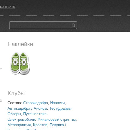
контакте
Наклейки
Клубы
13
Состою:
Старокадабра
,
Новости
,
Автокадабра / Анонсы
,
Тест-драйвы
,
Обзоры
,
Путешествия
,
Электромобили
,
Финансовый стриптиз
,
Мероприятия
,
Креатив
,
Покупка /