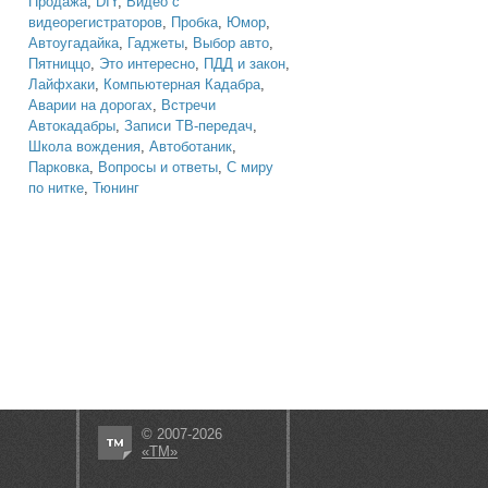
Продажа
,
DIY
,
Видео с
видеорегистраторов
,
Пробка
,
Юмор
,
Автоугадайка
,
Гаджеты
,
Выбор авто
,
Пятниццо
,
Это интересно
,
ПДД и закон
,
Лайфхаки
,
Компьютерная Кадабра
,
Аварии на дорогах
,
Встречи
Автокадабры
,
Записи ТВ-передач
,
Школа вождения
,
Автоботаник
,
Парковка
,
Вопросы и ответы
,
С миру
по нитке
,
Тюнинг
© 2007-2026
«ТМ»