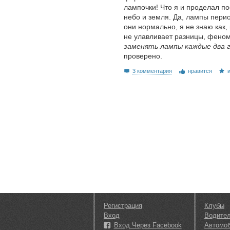
лампочки! Что я и проделал по
небо и земля. Да, лампы пери
они нормально, я не знаю как
не улавливает разницы, фено
заменять лампы каждые два 
проверено.
3 комментария
нравится
Регистрация
Клубы
Вход
Водите
Вход Через Facebook
Автомо