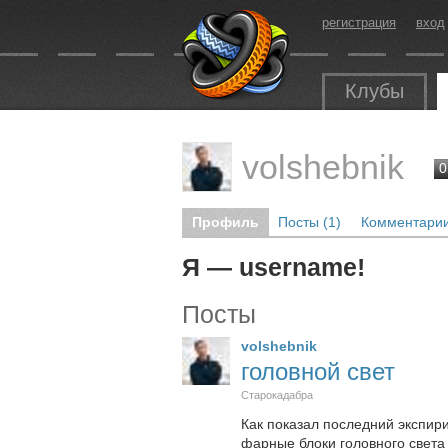
регистрация
вход
Клубы
volshebnik
0
Профиль
Посты (1)
Комментарии
Я — username!
Посты
volshebnik
головной свет
Старокадабра
Как показал последний экспир
фарные блоки головного света