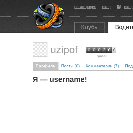
регистрация
вход
вход
Клубы
Водит
uzipof
0
0
0
2
6
6
пробег
Профиль
Посты (0)
Комментарии (7)
Под
Я — username!