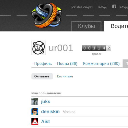
регистрация
вход
вход
Клубы
Водит
ur001
0
0
1
1
4
2
пробег
Профиль
Посты (36)
Комментарии (280)
П
Он читает
Его читают
Имя пользователя
juks
deniskin
Москва
Aist