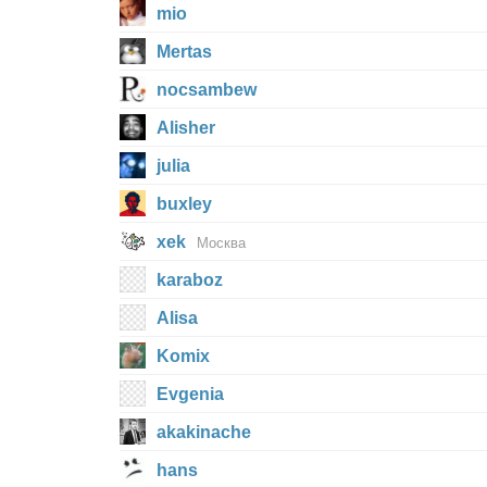
mio
Mertas
nocsambew
Alisher
julia
buxley
xek
Москва
karaboz
Alisa
Komix
Evgenia
akakinache
hans