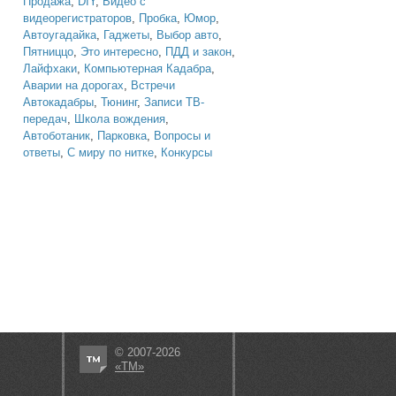
Продажа
,
DIY
,
Видео с
видеорегистраторов
,
Пробка
,
Юмор
,
Автоугадайка
,
Гаджеты
,
Выбор авто
,
Пятниццо
,
Это интересно
,
ПДД и закон
,
Лайфхаки
,
Компьютерная Кадабра
,
Аварии на дорогах
,
Встречи
Автокадабры
,
Тюнинг
,
Записи ТВ-
передач
,
Школа вождения
,
Автоботаник
,
Парковка
,
Вопросы и
ответы
,
С миру по нитке
,
Конкурсы
© 2007-2026
«ТМ»