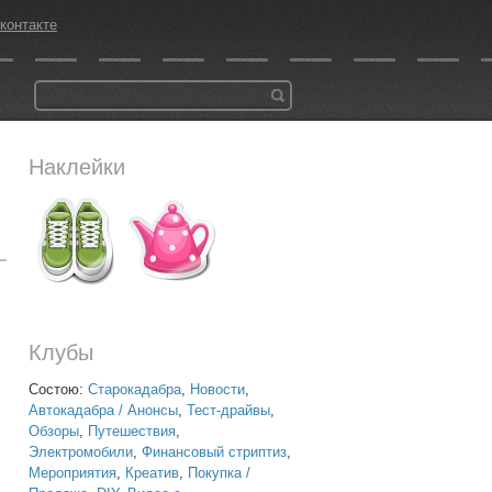
контакте
Наклейки
Клубы
Состою:
Старокадабра
,
Новости
,
Автокадабра / Анонсы
,
Тест-драйвы
,
Обзоры
,
Путешествия
,
Электромобили
,
Финансовый стриптиз
,
Мероприятия
,
Креатив
,
Покупка /