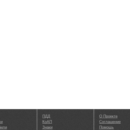
ПДД
О Проекте
ли
КоАП
Соглашение
били
Знаки
Помощь