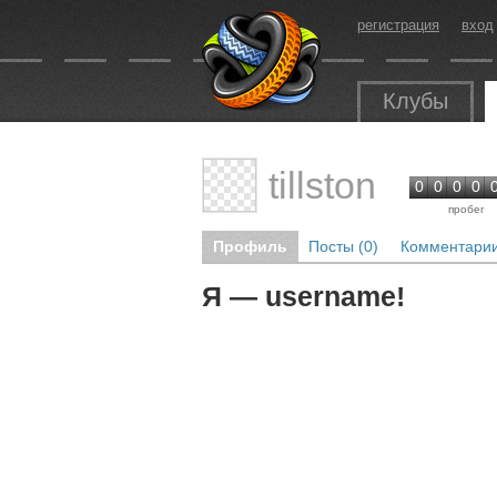
регистрация
вход
Клубы
tillston
0
0
0
0
пробег
Профиль
Посты (0)
Комментарии
Я — username!