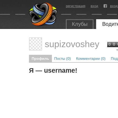
регистрация
вход
вход
Клубы
Водит
supizovoshey
0
0
п
Профиль
Посты (0)
Комментарии (0)
Под
Я — username!