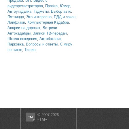
Продажа
,
DIY
,
Видео с
видеорегистраторов
,
Пробка
,
Юмор
,
Автоугадайка
,
Гаджеты
,
Выбор авто
,
Пятниццо
,
Это интересно
,
ПДД и закон
,
Лайфхаки
,
Компьютерная Кадабра
,
Аварии на дорогах
,
Встречи
Автокадабры
,
Записи ТВ-передач
,
Школа вождения
,
Автоботаник
,
Парковка
,
Вопросы и ответы
,
С миру
по нитке
,
Тюнинг
© 2007-2026
«ТМ»