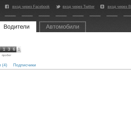
вход через Facebook
вход через Twitter
вход через В
Водители
Автомобили
0
1
3
6
1
пробег
 (4)
Подписчики