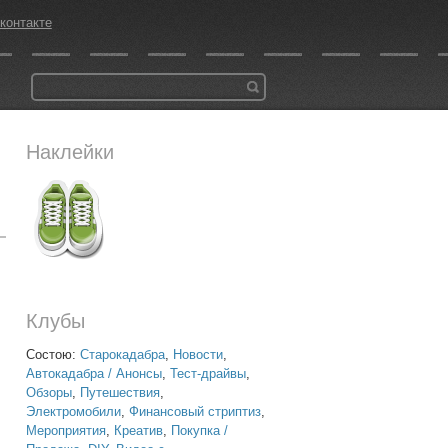
контакте
Наклейки
Клубы
Состою:
Старокадабра
,
Новости
,
Автокадабра / Анонсы
,
Тест-драйвы
,
Обзоры
,
Путешествия
,
Электромобили
,
Финансовый стриптиз
,
Мероприятия
,
Креатив
,
Покупка /