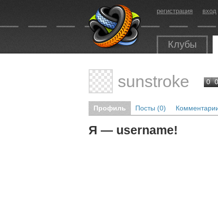
регистрация
вход
Клубы
sunstroke
0
Профиль
Посты (0)
Комментарии
Я — username!