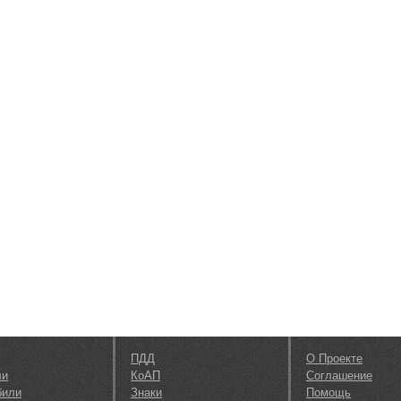
ПДД
О Проекте
ли
КоАП
Соглашение
били
Знаки
Помощь