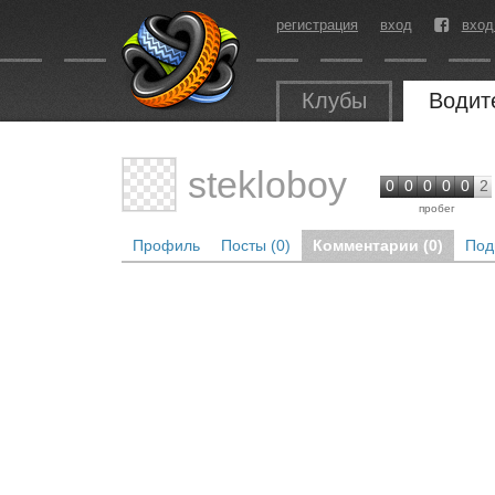
регистрация
вход
вход
Клубы
Водит
stekloboy
0
0
0
0
0
2
пробег
Профиль
Посты (0)
Комментарии (0)
Под