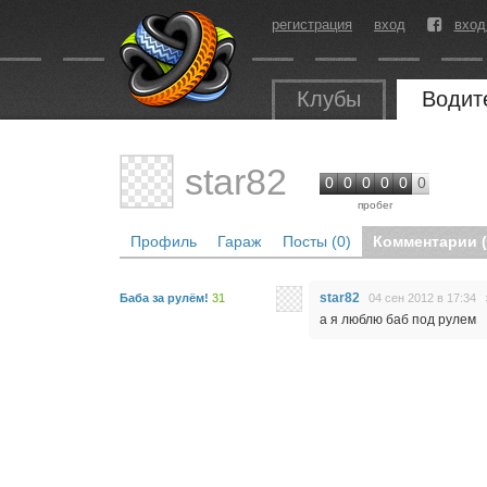
регистрация
вход
вход
Клубы
Водит
star82
0
0
0
0
0
0
пробег
Профиль
Гараж
Посты (0)
Комментарии (
star82
Баба за рулём!
31
04 сен 2012 в 17:34
а я люблю баб под рулем