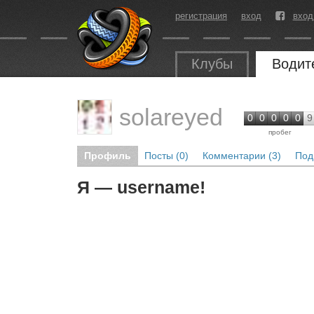
регистрация
вход
вход
Клубы
Водит
solareyed
0
0
0
0
0
9
пробег
Профиль
Посты (0)
Комментарии (3)
Под
Я — username!