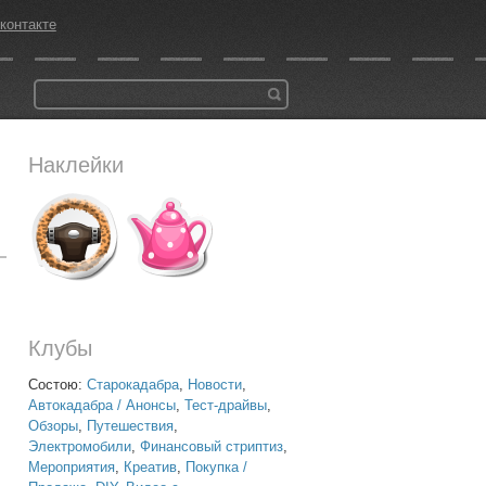
контакте
Наклейки
Клубы
Состою:
Старокадабра
,
Новости
,
Автокадабра / Анонсы
,
Тест-драйвы
,
Обзоры
,
Путешествия
,
Электромобили
,
Финансовый стриптиз
,
Мероприятия
,
Креатив
,
Покупка /