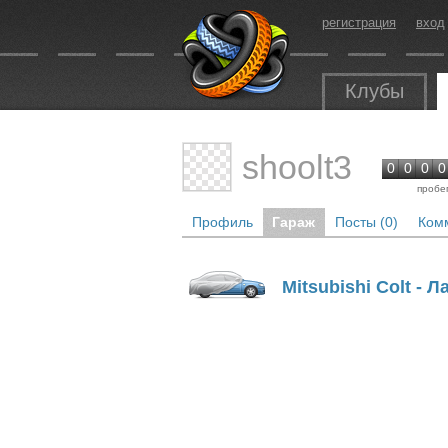
регистрация
вход
Клубы
shoolt3
0
0
0
0
пробе
Профиль
Гараж
Посты (0)
Комм
Mitsubishi Colt - Л