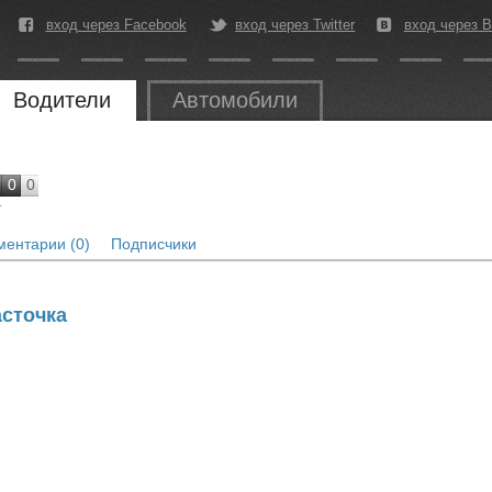
вход через Facebook
вход через Twitter
вход через В
Водители
Автомобили
0
0
г
ентарии (0)
Подписчики
асточка