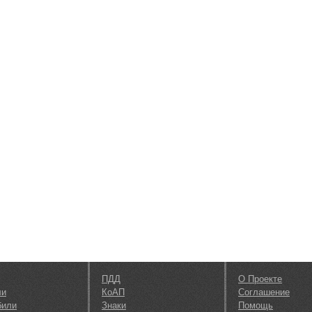
ПДД
О Проекте
ли
КоАП
Соглашение
били
Знаки
Помощь