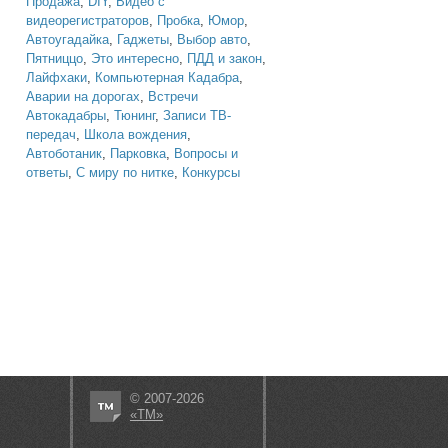
Продажа
,
DIY
,
Видео с
видеорегистраторов
,
Пробка
,
Юмор
,
Автоугадайка
,
Гаджеты
,
Выбор авто
,
Пятниццо
,
Это интересно
,
ПДД и закон
,
Лайфхаки
,
Компьютерная Кадабра
,
Аварии на дорогах
,
Встречи
Автокадабры
,
Тюнинг
,
Записи ТВ-
передач
,
Школа вождения
,
Автоботаник
,
Парковка
,
Вопросы и
ответы
,
С миру по нитке
,
Конкурсы
© 2007-2026
«ТМ»