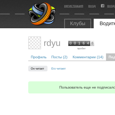
регистрация
вход
вход
Клубы
Водит
rdyu
0
0
1
6
4
8
пробег
Профиль
Посты (2)
Комментарии (14)
По
Он читает
Его читают
Пользователь еще не подписался