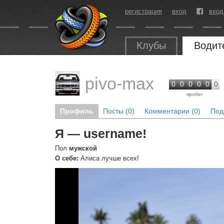
регистрация
вход
вход
Клубы
Водит
pivo-max
0
0
0
0
0
0
пробег
Профиль
Посты (0)
Комментарии (0)
Под
Я — username!
Пол
мужской
О себе:
Алиса лучше всех!