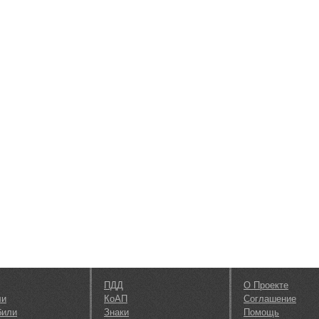
ПДД
О Проекте
ли
КоАП
Соглашение
били
Знаки
Помощь