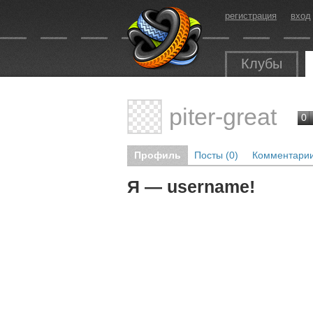
регистрация
вход
Клубы
piter-great
0
Профиль
Посты (0)
Комментарии
Я — username!