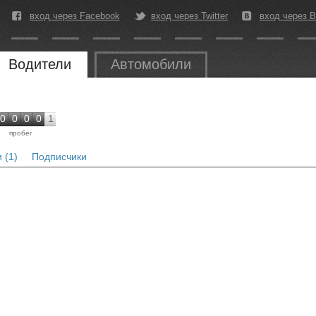
вход через Facebook
вход через Twitter
вход через В
Водители
Автомобили
0
0
0
0
1
пробег
 (1)
Подписчики