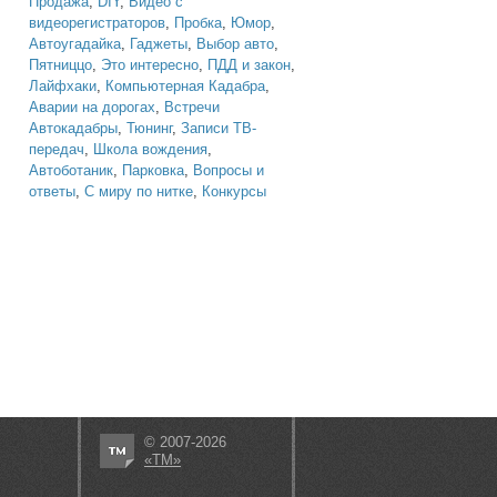
Продажа
,
DIY
,
Видео с
видеорегистраторов
,
Пробка
,
Юмор
,
Автоугадайка
,
Гаджеты
,
Выбор авто
,
Пятниццо
,
Это интересно
,
ПДД и закон
,
Лайфхаки
,
Компьютерная Кадабра
,
Аварии на дорогах
,
Встречи
Автокадабры
,
Тюнинг
,
Записи ТВ-
передач
,
Школа вождения
,
Автоботаник
,
Парковка
,
Вопросы и
ответы
,
С миру по нитке
,
Конкурсы
© 2007-2026
«ТМ»