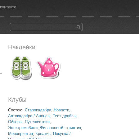
контакте
Наклейки
Клубы
Состою:
Старокадабра
,
Новости
,
Автокадабра / Анонсы
,
Тест-драйвы
,
Обзоры
,
Путешествия
,
Электромобили
,
Финансовый стриптиз
,
Мероприятия
,
Креатив
,
Покупка /