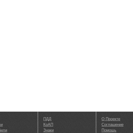
ПДД
О Проекте
ли
КоАП
Соглашение
били
Знаки
Помощь