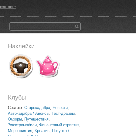
контакте
Наклейки
Клубы
Состою:
Старокадабра
,
Новости
,
Автокадабра / Анонсы
,
Тест-драйвы
,
Обзоры
,
Путешествия
,
Электромобили
,
Финансовый стриптиз
,
Мероприятия
,
Креатив
,
Покупка /