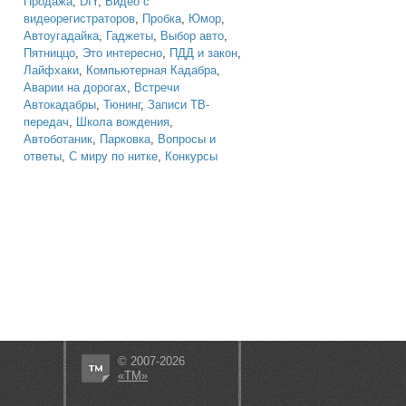
Продажа
,
DIY
,
Видео с
видеорегистраторов
,
Пробка
,
Юмор
,
Автоугадайка
,
Гаджеты
,
Выбор авто
,
Пятниццо
,
Это интересно
,
ПДД и закон
,
Лайфхаки
,
Компьютерная Кадабра
,
Аварии на дорогах
,
Встречи
Автокадабры
,
Тюнинг
,
Записи ТВ-
передач
,
Школа вождения
,
Автоботаник
,
Парковка
,
Вопросы и
ответы
,
С миру по нитке
,
Конкурсы
© 2007-2026
«ТМ»