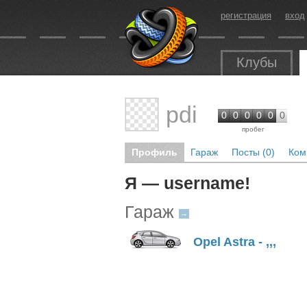
регистрация
вход
Клубы
pdi
0
0
0
0
0
0
пробег
Профиль
Гараж
Посты (0)
Ком
Я — username!
Гараж
→
Opel Astra - ,,,