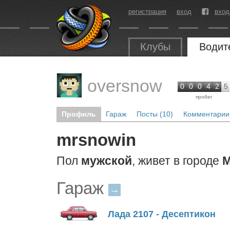
регистрация
вход
вход
Клубы
Водит
oversnow
0
0
0
4
2
5
пробег
Профиль
Гараж
Посты (10)
Комментарии 
mrsnowin
Пол
мужской
, живет в городе
М
Гараж
→
Лада 2107 - Десептикон