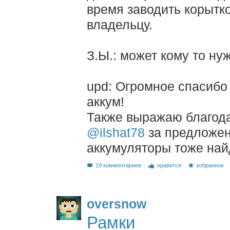
время заводить корытк
владельцу.
З.Ы.: может кому то ну
upd: Огромное спасиб
аккум!
Также выражаю благод
@ilshat78
за предложен
аккумуляторы тоже най
19 комментариев
нравится
избранное
oversnow
Рамки