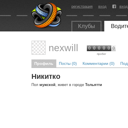
регистрация
вход
вход
Клубы
Водит
nexwill
0
0
0
0
0
0
пробег
Профиль
Посты (0)
Комментарии (0)
Под
Никитко
Пол
мужской
, живет в городе
Тольятти