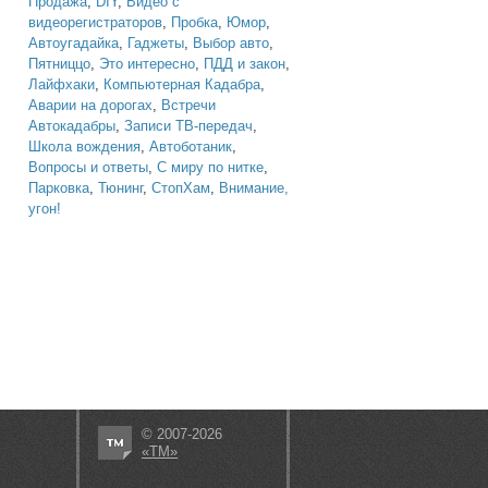
Продажа
,
DIY
,
Видео с
видеорегистраторов
,
Пробка
,
Юмор
,
Автоугадайка
,
Гаджеты
,
Выбор авто
,
Пятниццо
,
Это интересно
,
ПДД и закон
,
Лайфхаки
,
Компьютерная Кадабра
,
Аварии на дорогах
,
Встречи
Автокадабры
,
Записи ТВ-передач
,
Школа вождения
,
Автоботаник
,
Вопросы и ответы
,
С миру по нитке
,
Парковка
,
Тюнинг
,
СтопХам
,
Внимание,
угон!
© 2007-2026
«ТМ»