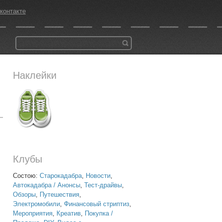
контакте
Наклейки
Клубы
Состою:
Старокадабра
,
Новости
,
Автокадабра / Анонсы
,
Тест-драйвы
,
Обзоры
,
Путешествия
,
Электромобили
,
Финансовый стриптиз
,
Мероприятия
,
Креатив
,
Покупка /