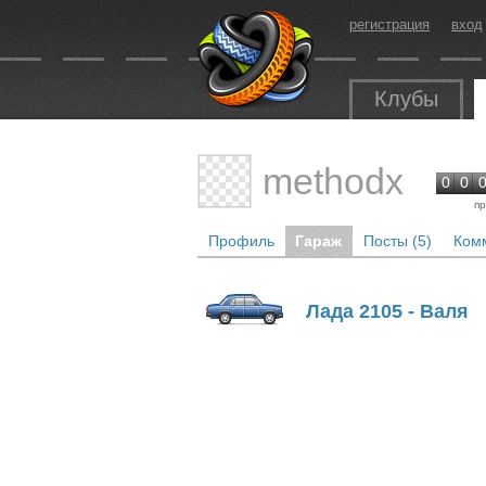
регистрация
вход
Клубы
methodx
0
0
пр
Профиль
Гараж
Посты (5)
Комм
Лада 2105 - Валя