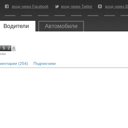
вход через Facebook
вход через Twitter
вход через В
Водители
Автомобили
0
5
2
8
обег
ентарии (254)
Подписчики