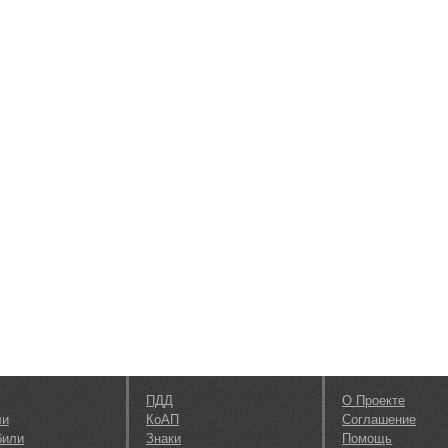
ПДД
О Проекте
ли
КоАП
Соглашение
били
Знаки
Помощь