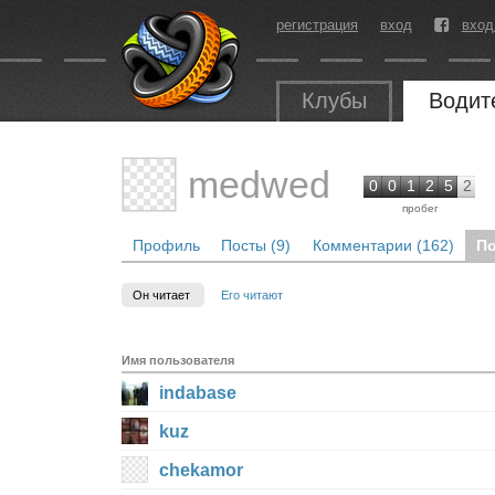
регистрация
вход
вход
Клубы
Водит
medwed
0
0
1
2
5
2
пробег
Профиль
Посты (9)
Комментарии (162)
По
Он читает
Его читают
Имя пользователя
indabase
kuz
chekamor