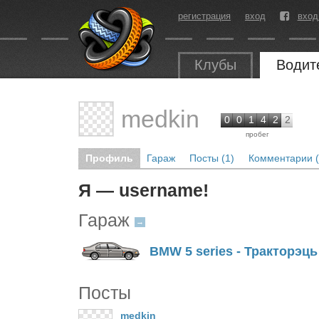
регистрация
вход
вход
Клубы
Водит
medkin
0
0
1
4
2
2
пробег
Профиль
Гараж
Посты (1)
Комментарии (
Я — username!
Гараж
→
BMW 5 series - Тракторэць
Посты
medkin