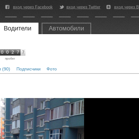
вход через Facebook
вход через Twitter
вход через В
Водители
Автомобили
0
0
2
7
7
пробег
 (90)
Подписчики
Фото