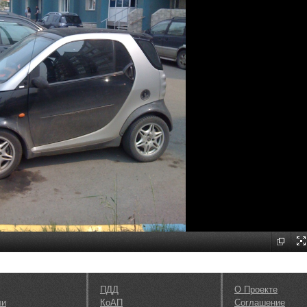
ПДД
О Проекте
ли
КоАП
Соглашение