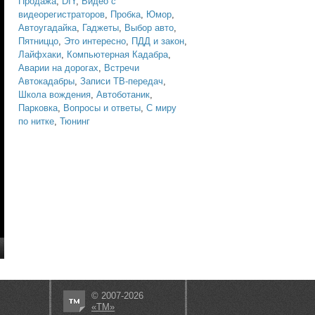
Продажа
,
DIY
,
Видео с
видеорегистраторов
,
Пробка
,
Юмор
,
Автоугадайка
,
Гаджеты
,
Выбор авто
,
Пятниццо
,
Это интересно
,
ПДД и закон
,
Лайфхаки
,
Компьютерная Кадабра
,
Аварии на дорогах
,
Встречи
Автокадабры
,
Записи ТВ-передач
,
Школа вождения
,
Автоботаник
,
Парковка
,
Вопросы и ответы
,
С миру
по нитке
,
Тюнинг
© 2007-2026
«ТМ»