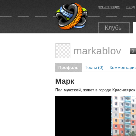
регистрация
вход
Клубы
markablov
0
Профиль
Посты (0)
Комментарии
Марк
Пол
мужской
, живет в городе
Красноярск