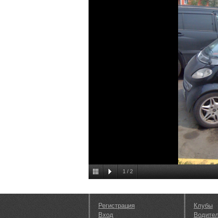
1
/
2
Регистрация
Клубы
Вход
Водите