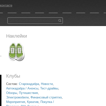
контакте
Наклейки
Клубы
Состою:
Старокадабра
,
Новости
,
Автокадабра / Анонсы
,
Тест-драйвы
,
Обзоры
,
Путешествия
,
Электромобили
,
Финансовый стриптиз
,
Мероприятия
,
Креатив
,
Покупка /