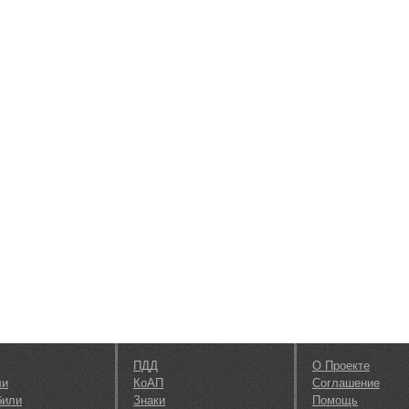
ПДД
О Проекте
ли
КоАП
Соглашение
били
Знаки
Помощь