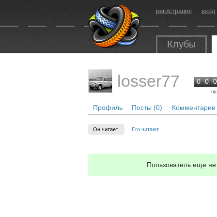
регистрация
вход
Клубы
losser77
0
0
0
пр
Профиль
Посты (0)
Комментарии 
Он читает
Его читают
Пользователь еще не 