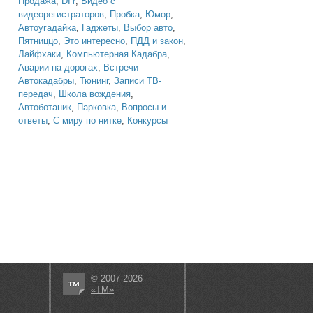
Продажа
,
DIY
,
Видео с
видеорегистраторов
,
Пробка
,
Юмор
,
Автоугадайка
,
Гаджеты
,
Выбор авто
,
Пятниццо
,
Это интересно
,
ПДД и закон
,
Лайфхаки
,
Компьютерная Кадабра
,
Аварии на дорогах
,
Встречи
Автокадабры
,
Тюнинг
,
Записи ТВ-
передач
,
Школа вождения
,
Автоботаник
,
Парковка
,
Вопросы и
ответы
,
С миру по нитке
,
Конкурсы
© 2007-2026
«ТМ»