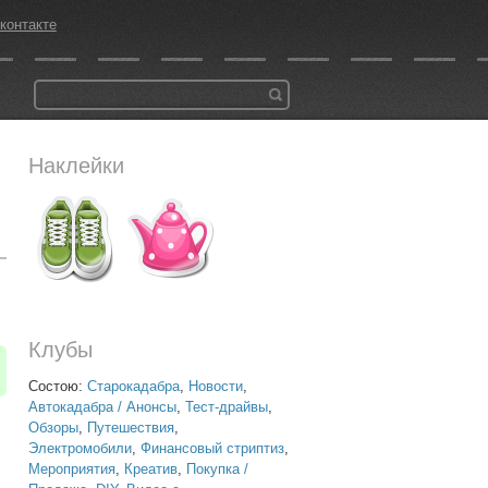
контакте
Наклейки
Клубы
Состою:
Старокадабра
,
Новости
,
Автокадабра / Анонсы
,
Тест-драйвы
,
Обзоры
,
Путешествия
,
Электромобили
,
Финансовый стриптиз
,
Мероприятия
,
Креатив
,
Покупка /