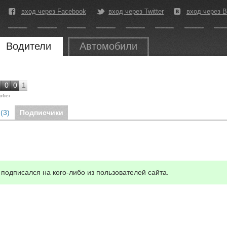
вход через Facebook
вход через Twitter
вход через В
Водители
Автомобили
0
0
1
обег
(3)
Подписчики
подписался на кого-либо из пользователей сайта.