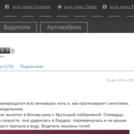
вход через Facebook
вход через Twitter
вход через В
Водители
Автомобили
1
7
9
бег
и (175)
Подписчики
20 дек 2010 в 15:
 прекращался всю минувшую ночь и, как прогнозируют синоптики,
онедельника.
ncer вылетел в Москву-реку с Крутицкой набережной. Очевидцы
а скорости, она ударилась в бордюр, перевернулась и на крыше
шого причала в воду. Водитель машины погиб.