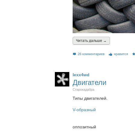
Читать дальшe →
26 комментариев
нравится
lexx4wd
Двигатели
Старокадабра
Типы двигателей.
V-образный
оппозитный