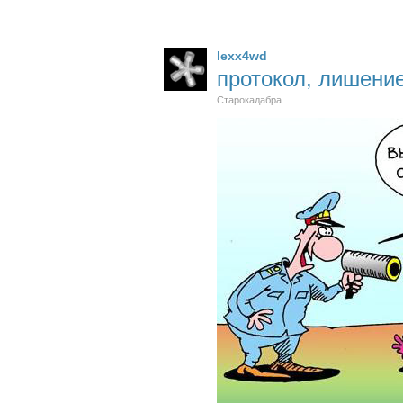
lexx4wd
протокол, лишени
Старокадабра