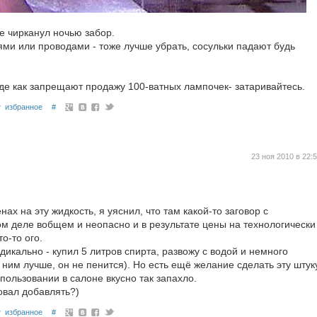
е чирканул ночью забор.
ями или проводами - тоже лучше убрать, сосульки падают будь
вроде как запрещают продажу 100-ватных лампочек- затаривайтесь.
избранное
#
23 ноя 2010 в 22:
ах на эту жидкость, я уяснил, что там какой-то заговор с
ом деле вобщем и неопасно и в результате цены на технологически
о-то ого.
дикально - купил 5 литров спирта, развожу с водой и немного
ним лучше, он не пенится). Но есть ещё желание сделать эту штук
пользовании в салоне вкусно так запахло.
овал добавлять?)
избранное
#