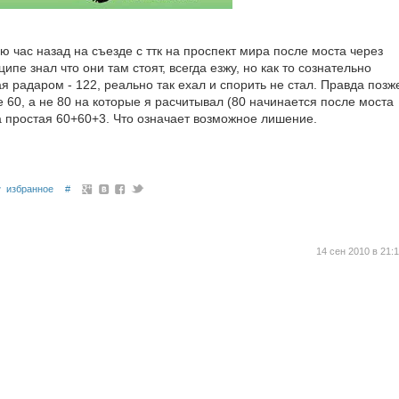
 час назад на съезде с ттк на проспект мира после моста через
ципе знал что они там стоят, вcегда езжу, но как то сознательно
 радаром - 122, реально так ехал и спорить не стал. Правда позж
е 60, а не 80 на которые я расчитывал (80 начинается после моста
а простая 60+60+3. Что означает возможное лишение.
избранное
#
14 сен 2010 в 21: