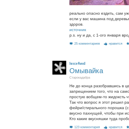
реально опасно ездить, сам уж
если у вас машина под деревь
здоров.
источник
p.s. ну и да, с 1-ого января 
25 комментариев
нравится
lexx4wd
Омывайка
Старокадабра
Не до конца разобравшись в цен
запрещением того, что на сам
простую вобщем-то жидоксть чт
Так что вопрос я этот решил ра
фейри/стирального порошка (с 
вкусно пахнущей, чтобы при ис
Кто какие вкусняшки туда проб
123 комментария
нравится