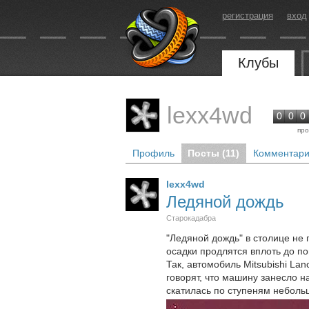
регистрация
вход
Клубы
lexx4wd
0
0
0
про
Профиль
Посты (11)
Комментари
lexx4wd
Ледяной дождь
Старокадабра
"Ледяной дождь" в столице не
осадки продлятся вплоть до п
Так, автомобиль Mitsubishi La
говорят, что машину занесло н
скатилась по ступеням неболь