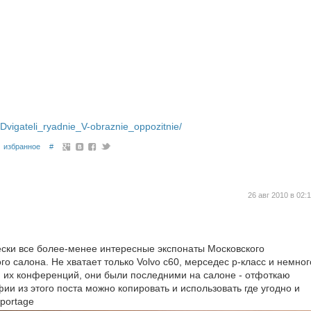
Dvigateli_ryadnie_V-obraznie_oppozitnie/
избранное
#
26 авг 2010 в 02:
ески все более-менее интересные экспонаты Московского
 салона. Не хватает только Volvo c60, мерседес р-класс и немног
я их конференций, они были последними на салоне - отфоткаю
ии из этого поста можно копировать и использовать где угодно и
Sportage