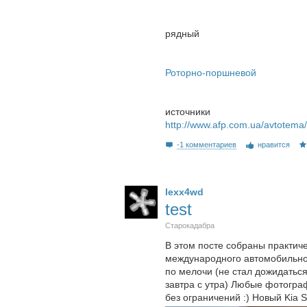
рядный
Роторно-поршневой
источники
http://www.afp.com.ua/avtotema/
-1 комментариев
нравится
lexx4wd
test
Старокадабра
В этом посте собраны практич
международного автомобильного
по мелочи (не стал дожидатьс
завтра с утра) Любые фотограф
без ограничений :) Новый Kia 