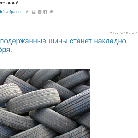
же огого!
1
избранное
#
28 авг 2010 в 20:
 подержанные шины станет накладно
бря.