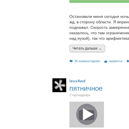
Остановили меня сегодня ночью
жд, в сторону области. Я вприн
поднажал. Скорость замерянная
оказалось, что там ограничени
над яузой), так что арифметик
Читать дальшe →
35 комментариев
нравится
lexx4wd
пятничное
Старокадабра