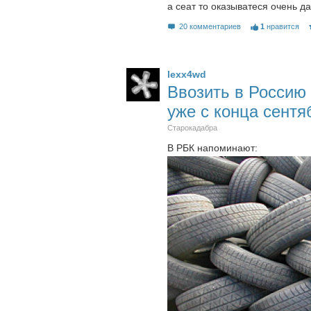
а сеат то оказыватеся очень да
20 комментариев
1
нравится
lexx4wd
Ввозить в Россию
уже с конца сентя
Старокадабра
В РБК напоминают: