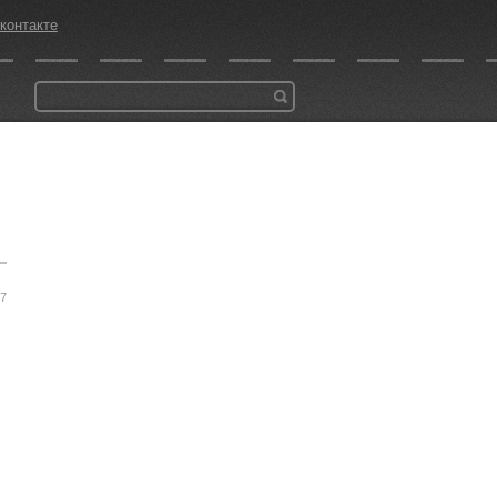
контакте
57