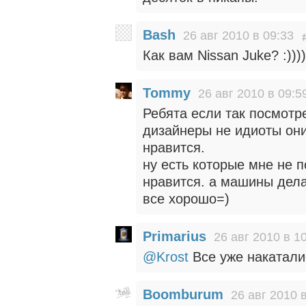
Bash
26 авг 2010 в 09:33
Как вам Nissan Juke? :))))
Tommy
26 авг 2010 в 09:5
Ребята если так посмотр
дизайнеры не идиоты они
нравится.
ну есть которые мне не 
нравится. а машины дела
все хорошо=)
Primarius
26 авг 2010 в 1
@Krost
Все уже накаталис
Boomburum
26 авг 2010 