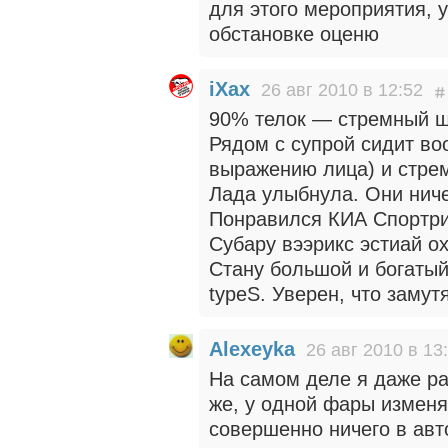
для этого мероприятия, 
обстановке оценю
iXax
26 авг 2010 в 12:52
90% телок — стремный ш
Рядом с супрой сидит воо
выражению лица) и стре
Лада улыбнула. Они ничег
Понравился КИА Спортри
Субару вээрикс эстиай о
Стану большой и богаты
typeS. Уверен, что замут
Alexeyka
26 авг 2010 в 13
На самом деле я даже ра
же, у одной фары изменят
совершенно ничего в авт