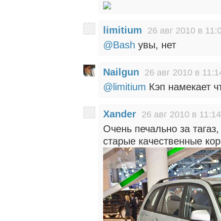
limitium
26 авг 2010 в 11:
@Bash
увы, нет
Nailgun
26 авг 2010 в 11:1
@limitium
Кэп намекает чт
Xander
26 авг 2010 в 11:14
Очень печально за тагаз,
старые качественные кор