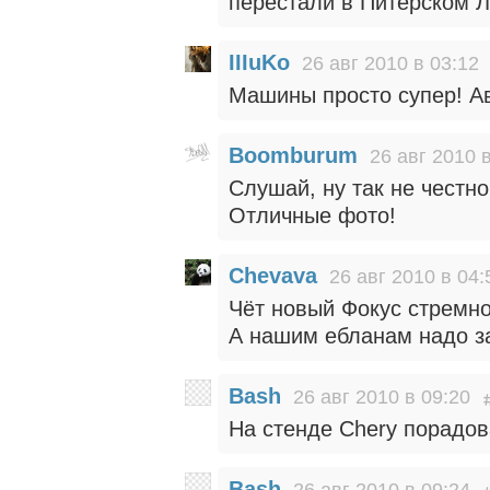
перестали в Питерском Л
IIIuKo
26 авг 2010 в 03:12
Машины просто супер! А
Boomburum
26 авг 2010 
Слушай, ну так не честно 
Отличные фото!
Chevava
26 авг 2010 в 04:
Чёт новый Фокус стремно
А нашим ебланам надо за
Bash
26 авг 2010 в 09:20
На стенде Chery порадов
Bash
26 авг 2010 в 09:24