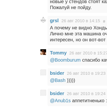
новые у стендов стоят к
Пожалуй не пойду.
grsl
26 авг 2010 в 14:15
А почему не видно Хонды
Лично мне эта машина о
интересен, но он вот-во
Tommy
26 авг 2010 в 15:2
@Boomburum
спасибо кач
bsider
26 авг 2010 в 19:23
@Bash
)))))
bsider
26 авг 2010 в 19:24
@Anub1s
аппетитненько :