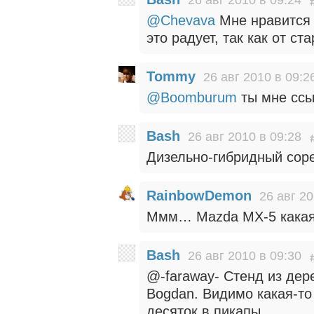
@Chevava
Мне нравится 
это радует, так как от с
Tommy
26 авг 2010 в 09:2
@Boomburum
ты мне ссыл
Bash
26 авг 2010 в 09:28
Дизельно-гибридный сор
RainbowDemon
26 авг 20
Ммм… Mazda MX-5 какая
Bash
26 авг 2010 в 09:30
@-faraway- Стенд из дере
Bogdan. Видимо какая-то
десяток в пикапы.