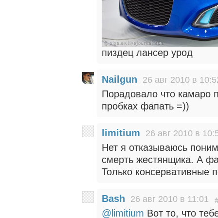
пиздец лансер урод
Nailgun
26 авг 2010 в 10:5
Порадовало что камаро п
пробках фапать =))
limitium
26 авг 2010 в 10:
Нет я отказываюсь пони
смерть жестянщика. А фа
Только консервативные 
Bash
26 авг 2010 в 11:01
@limitium
Вот то, что теб