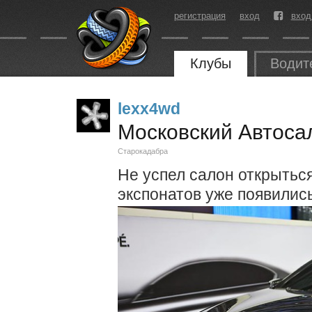
регистрация
вход
вход
Клубы
Водит
lexx4wd
Московский Автоса
Старокадабра
Не успел салон открытьс
экспонатов уже появились