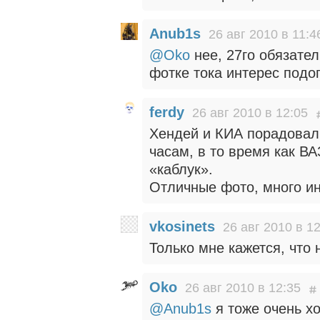
Anub1s
26 авг 2010 в 11:4
@Oko
нее, 27го обязател
фотке тока интерес подо
ferdy
26 авг 2010 в 12:05
Хендей и КИА порадовали
часам, в то время как В
«каблук».
Отличные фото, много ин
vkosinets
26 авг 2010 в 1
Только мне кажется, что
Oko
26 авг 2010 в 12:35
@Anub1s
я тоже очень хо