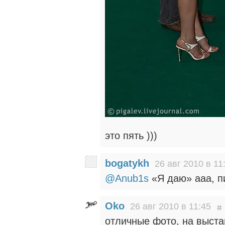
это пять )))
bogatykh
26 авг 2010 в 11
@Anub1s
«Я даю» ааа, пиз
Oko
26 авг 2010 в 11:45
отличные фото, на выста