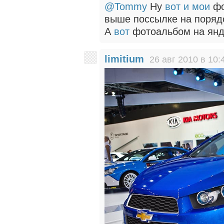
@Tommy
Ну
вот и мои
фо
выше поссылке на поряд
А
вот
фотоальбом на янд
limitium
26 авг 2010 в 10: