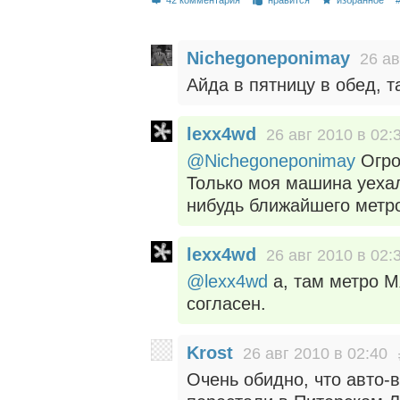
Nichegoneponimay
26 ав
Айда в пятницу в обед, 
lexx4wd
26 авг 2010 в 02:
@Nichegoneponimay
Огро
Только моя машина уехал
нибудь ближайшего метро
lexx4wd
26 авг 2010 в 02:
@lexx4wd
а, там метро М
согласен.
Krost
26 авг 2010 в 02:40
Очень обидно, что авто-