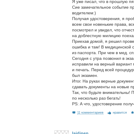
Я уже писал, что в прошлую п
Сие замечательное событие пр
водителем:)
Получая удостоверения, я про
всем свои новенькие права, все
посмотрел и увидел, что отче
на доблестную милицию поехал
Приехав домой, я решил прове
ошибка и там! В медицинской 
из паспорта. При чем в мед. с
Сегодня с утра позвонил в экз
исправили на верный вариант 
и печать. Перед всей процедур
был экзамен.
Итог. На руках верные докумен
сдавать документы на новые п
Так, что будьте внимательны! 
по несколько раз бегать!
PS: А что, удостоверение полу
11 комментариев
нравится
laidinen