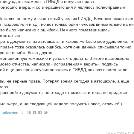
ятницу сдал экзамены в ГИБДД и получаю права.
оизошло вчера, и со вчерашнего дня я являюсь полноправным
бежался по нему и счастливый ушел из ГИБДД. Вечером показывал
 поздравляли и т.д., но вот только один человек внимательно на ни
ство было написано с ошибкой. Немного поматерившись
 кататься.
рить документы из автошколы, и каково же было мое удивление, чт
справке тоже оказалась ошибка, хотя они данный списывали точно
правке ошибка была другая.
аменационную комиссию и узнал, что делать. В итоге в автошколе
моего отчества, написали «исправлениям верить», подпись
ой еще раз проконсультировались с ГИБДД, как раз в автошколе
ты, не верные права. Потерял время сегодня в автошколе, а еще
рава.
Проверяйте документы не отходя от «кассы» и тогда не придется
чил вчера, а на следующей неделе получать новое, отлично!:)
избранное
#
14 апр 2008 в 13: