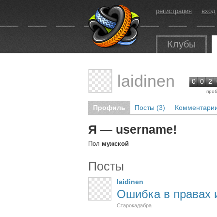
регистрация
вход
Клубы
laidinen
0
0
2
проб
Профиль
Посты (3)
Комментарии
Я — username!
Пол
мужской
Посты
laidinen
Ошибка в правах 
Старокадабра