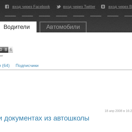
вход через Facebook
вход через Twitter
вход через В
Водители
Автомобили
0
8
6
ег
 (64)
Подписчики
18 апр 2008 в 16:
и документах из автошколы