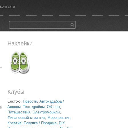
контакте
Наклейки
Клубы
Состою:
Новости
,
Автокадабра /
Анонсы
,
Тест-драйвы
,
Обзоры
,
28
Путешествия
,
Электромобили
,
Финансовый стриптиз
,
Мероприятия
,
Креатив
,
Покупка / Продажа
,
DIY
,