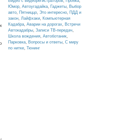
Видео с видеорегистраторов
,
Пробка
,
Юмор
,
Автоугадайка
,
Гаджеты
,
Выбор
авто
,
Пятниццо
,
Это интересно
,
ПДД и
закон
,
Лайфхаки
,
Компьютерная
Кадабра
,
Аварии на дорогах
,
Встречи
х
Автокадабры
,
Записи ТВ-передач
,
Школа вождения
,
Автоботаник
,
Парковка
,
Вопросы и ответы
,
С миру
о
по нитке
,
Тюнинг
44