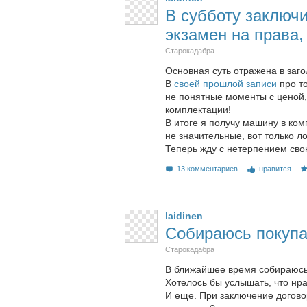
В субботу заключи
экзамен на права, 
Старокадабра
Основная суть отражена в заго
В
своей прошлой записи
про то
не понятные моменты с ценой, 
комплектации!
В итоге я получу машину в ко
не значительные, вот только ло
Теперь жду с нетерпением сво
13 комментариев
нравится
laidinen
Собираюсь покупа
Старокадабра
В ближайшее время собираюсь 
Хотелось бы услышать, что нра
И еще. При заключение договор