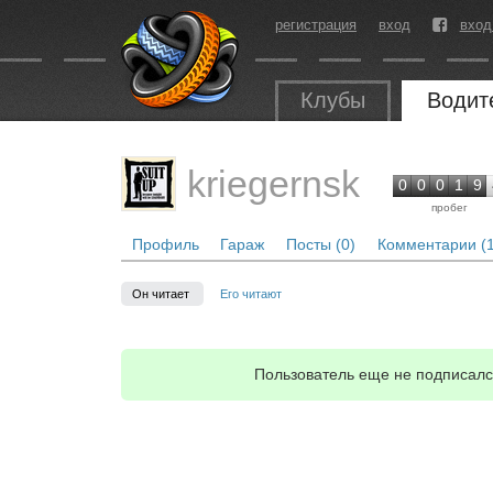
регистрация
вход
вход
Клубы
Водит
kriegernsk
0
0
0
1
9
пробег
Профиль
Гараж
Посты (0)
Комментарии (1
Он читает
Его читают
Пользователь еще не подписался