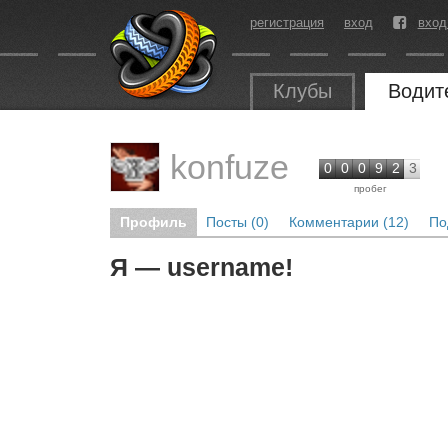
регистрация
вход
вход
Клубы
Водит
konfuze
0
0
0
9
2
3
пробег
Профиль
Посты (0)
Комментарии (12)
По
Я — username!