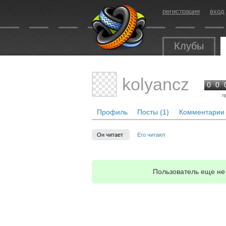
регистрация
вход
Клубы
kolyancz
0
0
п
Профиль
Посты (1)
Комментарии 
Он читает
Его читают
Пользователь еще не 