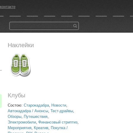
контакте
Наклейки
Клубы
Состою:
Старокадабра
,
Новости
,
Автокадабра / Анонсы
,
Тест-драйвы
,
Обзоры
,
Путешествия
,
Электромобили
,
Финансовый стриптиз
,
Мероприятия
,
Креатив
,
Покупка /