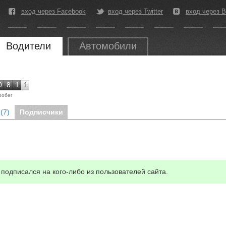
вход через Facebook
вход через Twitter
вход через В
Водители
Автомобили
0
8
1
1
робег
(7)
Подписчики
подписался на кого-либо из пользователей сайта.