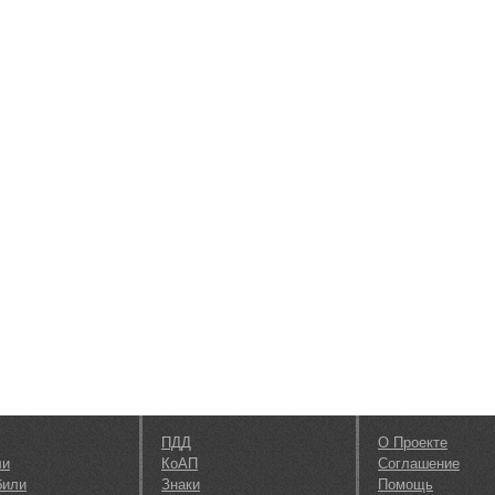
ПДД
О Проекте
ли
КоАП
Соглашение
били
Знаки
Помощь