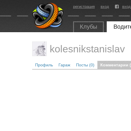
регистрация
вход
вход
Клубы
Водит
kolesnikstanislav
Профиль
Гараж
Посты (0)
Комментарии (