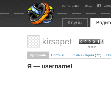
регистрация
вход
вход
Клубы
Водит
kirsapet
0
0
0
0
4
8
пробег
Профиль
Посты (0)
Комментарии (72)
По
Я — username!