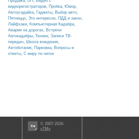
Продажа
,
DIY
,
Видео с
видеорегистраторов
,
Пробка
,
Юмор
,
Автоугадайка
,
Гаджеты
,
Выбор авто
,
Пятниццо
,
Это интересно
,
ПДД и закон
,
Лайфхаки
,
Компьютерная Кадабра
,
Аварии на дорогах
,
Встречи
Автокадабры
,
Тюнинг
,
Записи ТВ-
передач
,
Школа вождения
,
Автоботаник
,
Парковка
,
Вопросы и
ответы
,
С миру по нитке
© 2007-2026
«ТМ»