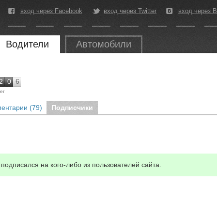
вход через Facebook
вход через Twitter
вход через В
Водители
Автомобили
2
0
6
ег
ентарии (79)
Подписчики
подписался на кого-либо из пользователей сайта.