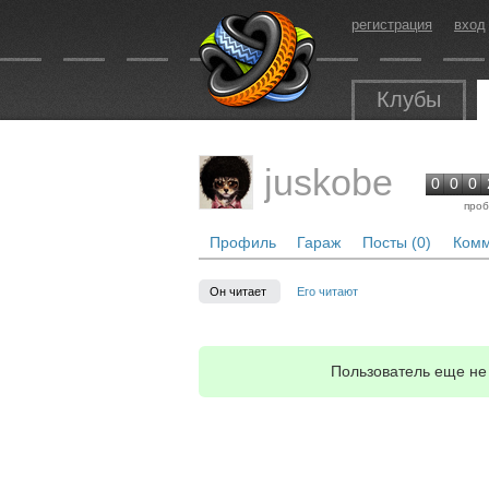
регистрация
вход
Клубы
juskobe
0
0
0
проб
Профиль
Гараж
Посты (0)
Комм
Он читает
Его читают
Пользователь еще не 