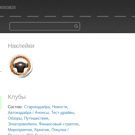
контакте
Наклейки
Клубы
Состою:
Старокадабра
,
Новости
,
Автокадабра / Анонсы
,
Тест-драйвы
,
Обзоры
,
Путешествия
,
Электромобили
,
Финансовый стриптиз
,
Мероприятия
,
Креатив
,
Покупка /