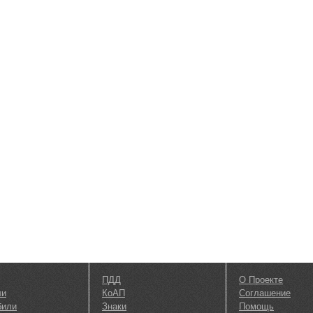
ПДД
О Проекте
ли
КоАП
Соглашение
били
Знаки
Помощь