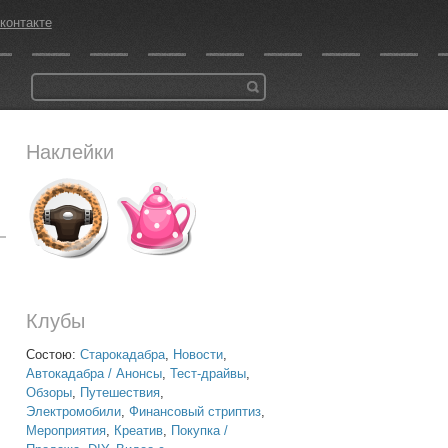
контакте
Наклейки
Клубы
Состою:
Старокадабра
,
Новости
,
Автокадабра / Анонсы
,
Тест-драйвы
,
Обзоры
,
Путешествия
,
Электромобили
,
Финансовый стриптиз
,
Мероприятия
,
Креатив
,
Покупка /