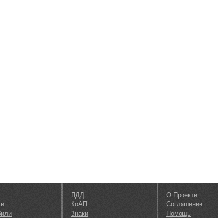
ПДД
О Проекте
ли
КоАП
Соглашение
били
Знаки
Помощь