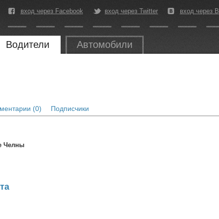
вход через Facebook
вход через Twitter
вход через В
Водители
Автомобили
ментарии (0)
Подписчики
е Челны
нта