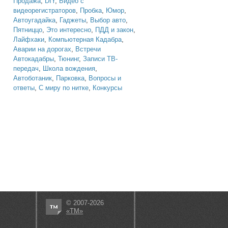
Продажа
,
DIY
,
Видео с
видеорегистраторов
,
Пробка
,
Юмор
,
Автоугадайка
,
Гаджеты
,
Выбор авто
,
Пятниццо
,
Это интересно
,
ПДД и закон
,
Лайфхаки
,
Компьютерная Кадабра
,
Аварии на дорогах
,
Встречи
Автокадабры
,
Тюнинг
,
Записи ТВ-
передач
,
Школа вождения
,
Автоботаник
,
Парковка
,
Вопросы и
ответы
,
С миру по нитке
,
Конкурсы
© 2007-2026
«ТМ»