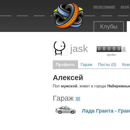
регистрация
вход
Клубы
jask
0
0
0
0
0
2
пробег
Профиль
Гараж
Посты (0)
Ком
Алексей
Пол
мужской
, живет в городе
Набережны
Гараж
→
Лада Гранта - Гра